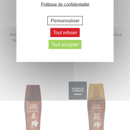
Politique de confidentialité
Personnaliser
Tout refuser
Huile Nourrissante Après-
Huile Pailletée Sublimatrice
Soleil Corps et Cheveux
Corps & Cheveux
Tout accepter
150 ml
150 ml