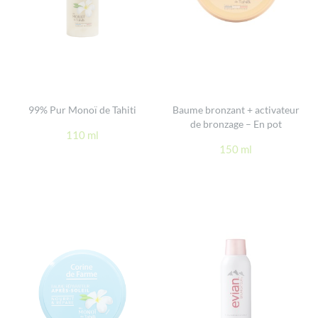
99% Pur Monoï de Tahiti
Baume bronzant + activateur
de bronzage – En pot
110 ml
150 ml