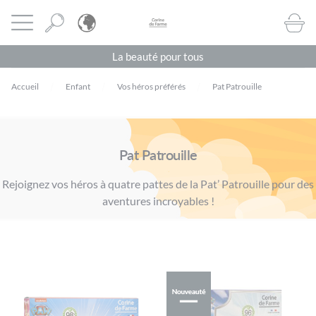
Panneau de gestion des cookies
CORINE DE FARME BE
Ouvrir le menu
BOUTI
La beauté pour tous
Accueil
Enfant
Vos héros préférés
Pat Patrouille
Pat Patrouille
Rejoignez vos héros à quatre pattes de la Pat’ Patrouille pour des
aventures incroyables !