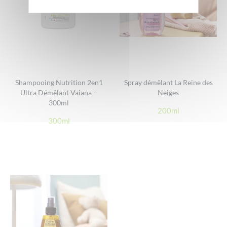
Shampooing Nutrition 2en1
Spray démêlant La Reine des
Ultra Démêlant Vaiana –
Neiges
300ml
200ml
300ml