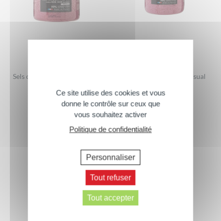
Sels de Bain Marins Sensual à
Sels de Bain Marins Sensual
la Rose 1.4kg
Rose (600gr)
Ce site utilise des cookies et vous
1,4kg
600gr
donne le contrôle sur ceux que
vous souhaitez activer
Politique de confidentialité
Personnaliser
Tout refuser
Tout accepter