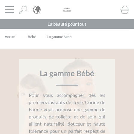
Panneau de gestion des cookies
CORINE DE FARME BE
Ouvrir le menu
BOUTI
La beauté pour tous
Accueil
Bébé
La gamme Bébé
La gamme Bébé
Pour vous accompagner dès les
premiers instants de la vie, Corine de
Farme vous propose une gamme de
produits de toilette et de soin qui
allient naturalité, douceur et haute
tolérance pour un parfait respect de