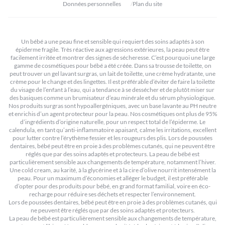
Données personnelles
Plan du site
Un bébé a une peau fine et sensible qui requiert des soins adaptés à son
épiderme fragile. Très réactive aux agressions extérieures, la peau peut être
facilement irritée et montrer des signes de sécheresse. C’est pourquoi une large
gamme de cosmétiques pour bébé a été créée. Dans sa trousse de toilette, on
peut trouver un gel lavant surgras, un lait de toilette, une crème hydratante, une
crème pour le change et des lingettes. Il est préférable d’éviter de faire la toilette
du visage de l’enfant à l’eau, qui a tendance à se dessécher et de plutôt miser sur
des basiques comme un brumisateur d’eau minérale et du sérum physiologique.
Nos produits surgras sont hypoallergéniques, avec un base lavante au PH neutre
et enrichis d’un agent protecteur pour la peau. Nos cosmétiques ont plus de 95%
d’ingrédients d’origine naturelle, pour un respect total de l’épiderme. Le
calendula, en tant qu’anti-inflammatoire apaisant, calme les irritations, excellent
pour lutter contre l’érythème fessier et les rougeurs des plis. Lors de poussées
dentaires, bébé peut être en proie à des problèmes cutanés, qui ne peuvent être
réglés que par des soins adaptés et protecteurs. La peau de bébé est
particulièrement sensible aux changements de température, notamment l’hiver.
Une cold cream, au karité, à la glycérine et à la cire d’olive nourrit intensément la
peau. Pour un maximum d’économies et alléger le budget, il est préférable
d’opter pour des produits pour bébé, en grand format familial, voire en éco-
recharge pour réduire ses déchets et respecter l’environnement.
Lors de poussées dentaires, bébé peut être en proie à des problèmes cutanés, qui
ne peuvent être réglés que par des soins adaptés et protecteurs.
La peau de bébé est particulièrement sensible aux changements de température,