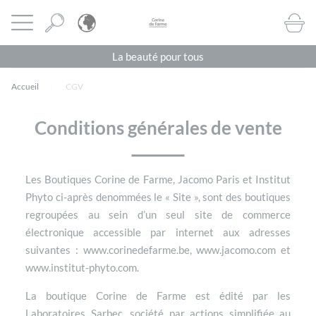
Panneau de gestion des cookies
CORINE DE FARME BE
Ouvrir le menu
BOUTI
La beauté pour tous
Accueil
CGV
Conditions générales de vente
Les Boutiques Corine de Farme, Jacomo Paris et Institut
Phyto ci-après denommées le « Site », sont des boutiques
regroupées au sein d’un seul site de commerce
électronique accessible par internet aux adresses
suivantes : www.corinedefarme.be, www.jacomo.com et
www.institut-phyto.com.
La boutique Corine de Farme est édité par les
Laboratoires Sarbec, société par actions simplifiée au