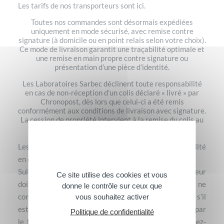
Les tarifs de nos transporteurs sont
ici
.
Toutes nos commandes sont désormais expédiées
uniquement en mode sécurisé, avec remise contre
signature (à domicile ou en point relais selon votre choix).
Ce mode de livraison garantit une traçabilité optimale et
une remise en main propre contre signature ou
présentation d’une pièce d’identité.
Les Laboratoires Sarbec déclinent toute responsabilité
en cas de non-réception d’un colis déclaré « livré » par
Chronopost, dès lors que celui-ci a été remis
conformément aux conditions de livraison avec signature.
La cession de propriété intervient à la remise du colis au
transporteur.
Les Laboratoires SARBEC déclinent toute responsabilité
en cas de non réception.
Suite à la réception des produits commandés, l’Acheteur
Ce site utilise des cookies et vous
doit vérifier l’état et le contenu du colis. Si un produit ne
donne le contrôle sur ceux que
convient pas, s’il n’est pas conforme à la commande ou s’il
vous souhaitez activer
est détérioré, il suffit de contacter le service clients par
Politique de confidentialité
le formulaire prévu à cet effet sur le site « contactez-