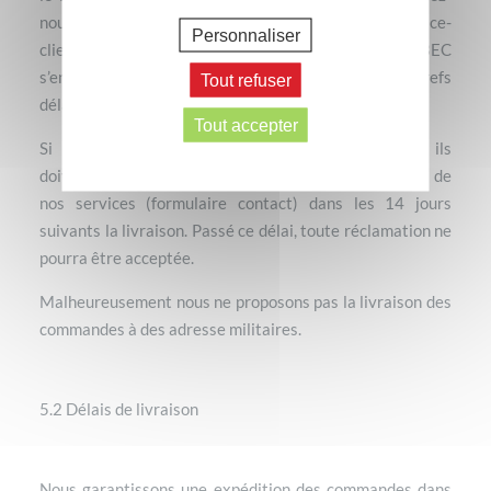
nous » ou via l’adresse mail suivante : service-
Personnaliser
clients@sarbec.com. Les Laboratoires SARBEC
s’engagent à trouver une solution dans les plus brefs
Tout refuser
délais.
Tout accepter
Si les articles nécessitent de nous être renvoyés, ils
doivent faire l’objet d’une demande de retour auprès de
nos services (formulaire contact) dans les 14 jours
suivants la livraison. Passé ce délai, toute réclamation ne
pourra être acceptée.
Malheureusement nous ne proposons pas la livraison des
commandes à des adresse militaires.
5.2 Délais de livraison
Nous garantissons une expédition des commandes dans