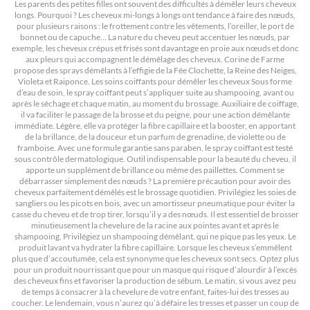
Les parents des petites filles ont souvent des difficultés à démêler leurs cheveux
longs. Pourquoi ? Les cheveux mi-longs à longs ont tendance à faire des nœuds,
pour plusieurs raisons : le frottement contre les vêtements, l’oreiller, le port de
bonnet ou de capuche… La nature du cheveu peut accentuer les nœuds, par
exemple, les cheveux crépus et frisés sont davantage en proie aux nœuds et donc
aux pleurs qui accompagnent le démêlage des cheveux. Corine de Farme
propose des sprays démêlants à l’effigie de la Fée Clochette, la Reine des Neiges,
Violeta et Raiponce. Les soins coiffants pour démêler les cheveux Sous forme
d’eau de soin, le spray coiffant peut s’appliquer suite au shampooing, avant ou
après le séchage et chaque matin, au moment du brossage. Auxiliaire de coiffage,
il va faciliter le passage de la brosse et du peigne, pour une action démêlante
immédiate. Légère, elle va protéger la fibre capillaire et la booster, en apportant
de la brillance, de la douceur et un parfum de grenadine, de violette ou de
framboise. Avec une formule garantie sans paraben, le spray coiffant est testé
sous contrôle dermatologique. Outil indispensable pour la beauté du cheveu, il
apporte un supplément de brillance ou même des paillettes. Comment se
débarrasser simplement des nœuds ? La première précaution pour avoir des
cheveux parfaitement démêlés est le brossage quotidien. Privilégiez les soies de
sangliers ou les picots en bois, avec un amortisseur pneumatique pour éviter la
casse du cheveu et de trop tirer, lorsqu’il y a des nœuds. Il est essentiel de brosser
minutieusement la chevelure de la racine aux pointes avant et après le
shampooing. Privilégiez un shampooing démêlant, qui ne pique pas les yeux. Le
produit lavant va hydrater la fibre capillaire. Lorsque les cheveux s’emmêlent
plus que d’accoutumée, cela est synonyme que les cheveux sont secs. Optez plus
pour un produit nourrissant que pour un masque qui risque d’alourdir à l’excès
des cheveux fins et favoriser la production de sébum. Le matin, si vous avez peu
de temps à consacrer à la chevelure de votre enfant, faites-lui des tresses au
coucher. Le lendemain, vous n’aurez qu’à défaire les tresses et passer un coup de