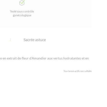
Testé sous contrôle
gynécologique
Sacrée astuce
 en extrait de fleur d’Amandier aux vertus hydratantes et en
*Aux tensio-actifs non sulfatés