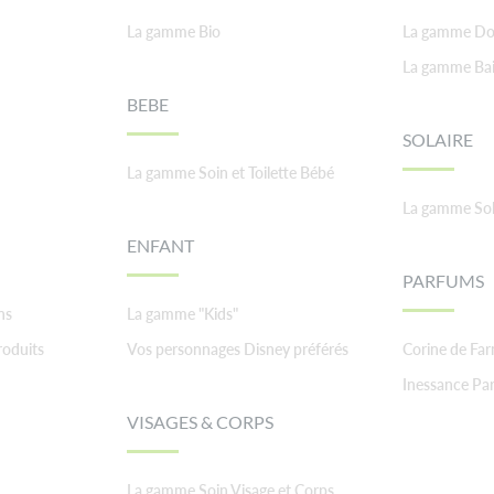
La gamme Bio
La gamme Do
La gamme Ba
BEBE
SOLAIRE
La gamme Soin et Toilette Bébé
La gamme Sol
ENFANT
PARFUMS
ns
La gamme "Kids"
roduits
Vos personnages Disney préférés
Corine de Fa
Inessance Par
VISAGES & CORPS
La gamme Soin Visage et Corps