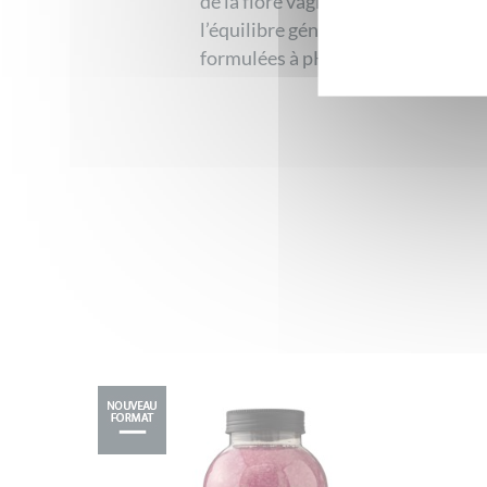
de la flore vaginale, il est nécessa
l’équilibre génital. Elles sont enri
formulées à pH 5 afin d’être proche