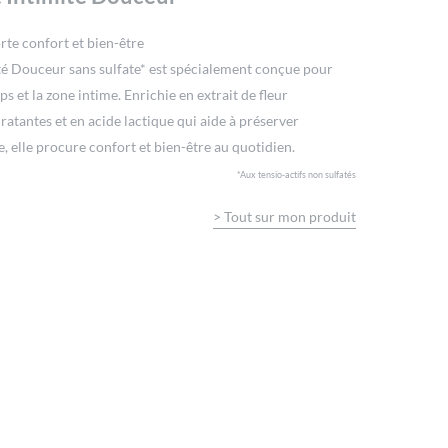
te confort et bien-être
é Douceur sans sulfate* est spécialement conçue pour
s et la zone intime. Enrichie en extrait de fleur
atantes et en acide lactique qui aide à préserver
me, elle procure confort et bien-être au quotidien.
*Aux tensio-actifs non sulfatés
>
Tout sur mon produit