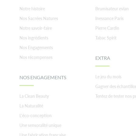
Notre histoire
Brumisateur evian
Nos Sacrées Natures
Inessance Paris
Notre savoir-faire
Pierre Cardin
Nos ingrédients
Tabac Spirit
Nos Engagements
Nos récompenses
EXTRA
Le jeu du mois
NOS ENGAGEMENTS
Gagner des échantillo
La Clean Beauty
Tentez de tester nos p
La Naturalité
L'éco-conception
Une sensoralité unique
Une fabrication française