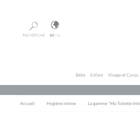
Panneau de gestion des cookies
RECHERCHE
BE
|
NL
Bébé
Enfant
Visage et Corps
Accueil
Hygiène intime
La gamme "Ma Toilette Int