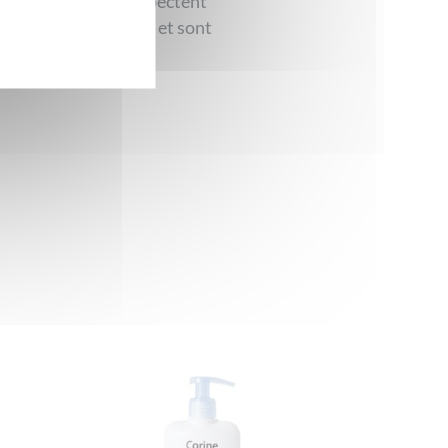
rmules spécifiques respectent
u de la flore vaginale et sont