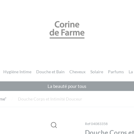
CORINE DE FARME BE
Hygiène Intime
Douche et Bain
Cheveux
Solaire
Parfums
La
La beauté pour tous
ime"
Douche Corps et Intimité Douceur
Ref 04083358
Douche Corps et