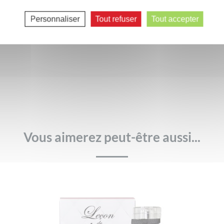
ire d’utiliser un produit adapté à la toilette intime. Ces fo
chies en acide lactique, actif naturellement présent au nivea
Personnaliser
Tout refuser
Tout accepter
 du pH naturel de la zone intime."
Vous aimerez peut-être aussi...