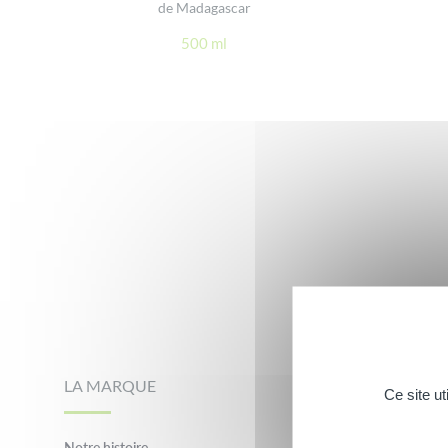
de Madagascar
500 ml
Footer
LA MARQUE
NOS MARQUES C
Ce site u
Notre histoire
Brumisateur evian