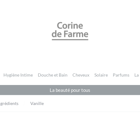
CORINE DE FARME BE
Hygiène Intime
Douche et Bain
Cheveux
Solaire
Parfums
La
La beauté pour tous
ngrédients
Vanille