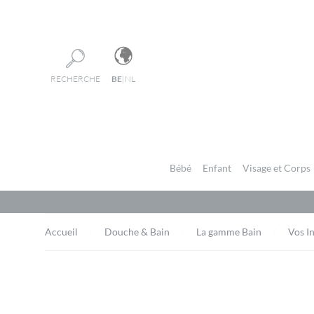
Panneau de gestion des cookies
RECHERCHE
BE
|
NL
Bébé
Enfant
Visage et Corps
Accueil
Douche & Bain
La gamme Bain
Vos I