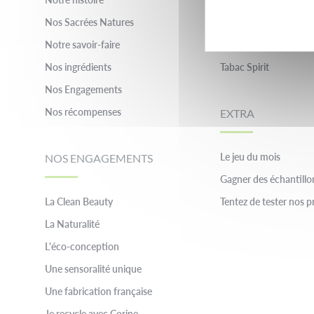
Nos Sacrées Natures
Inessance Paris
Notre savoir-faire
Pierre Cardin
Nos ingrédients
Tabac Spirit
Nos Engagements
Nos récompenses
EXTRA
Le jeu du mois
NOS ENGAGEMENTS
Gagner des échantillo
La Clean Beauty
Tentez de tester nos p
La Naturalité
L'éco-conception
Une sensoralité unique
Une fabrication française
Je recycle avec Corine