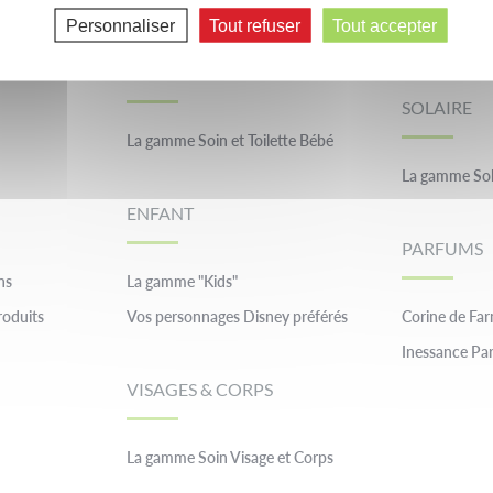
Personnaliser
Tout refuser
Tout accepter
La gamme Ba
BEBE
SOLAIRE
La gamme Soin et Toilette Bébé
La gamme Sol
ENFANT
PARFUMS
ns
La gamme "Kids"
roduits
Vos personnages Disney préférés
Corine de Fa
Inessance Par
VISAGES & CORPS
La gamme Soin Visage et Corps