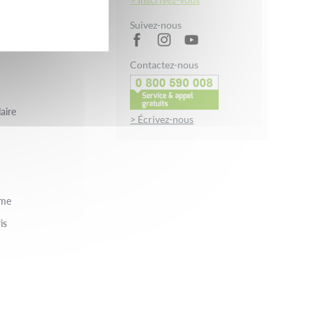
in
Suivez-nous
Contactez-nous
aire
> Écrivez-nous
rme
is