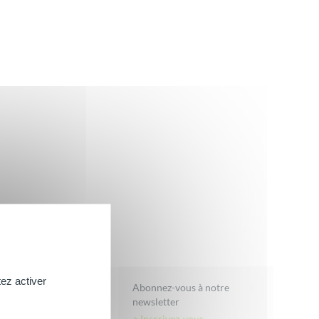
AMP; BAIN
ez activer
Abonnez-vous à notre
newsletter
uche Soin
> Inscrivez-vous