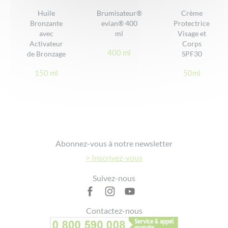
• Ne pas exposer les bébés et les jeunes enfants directement au
Huile
Brumisateur®
Crème
soleil
Bronzante
evian® 400
Protectrice
DONNER VOTRE AVIS
• Ne pas appliquer sur une peau irritée ou abimée
avec
ml
Visage et
Activateur
Corps
• Eviter le contact avec les yeux
400 ml
de Bronzage
SPF30
• Ne convient pas aux enfants de moins de 3 ans
• Tenir hors de portée des enfants.
150 ml
50ml
Eviter le contact direct avec les produits textiles pour ne pas les
tacher
Footer
Abonnez-vous à notre newsletter
> Inscrivez-vous
Suivez-nous
Contactez-nous