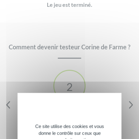
Le jeu est terminé.
Comment devenir testeur Corine de Farme ?
2
Recevez ce produit
chez vous et testez-le
Ce site utilise des cookies et vous
en exclusivité
donne le contrôle sur ceux que