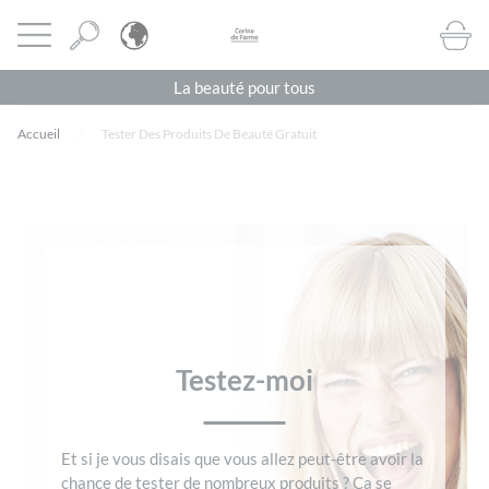
Panneau de gestion des cookies
CORINE DE FARME BE
Ouvrir le menu
BOUTI
La beauté pour tous
Accueil
Tester Des Produits De Beauté Gratuit
Testez-moi
Et si je vous disais que vous allez peut-être avoir la
chance de tester de nombreux produits ? Ça se