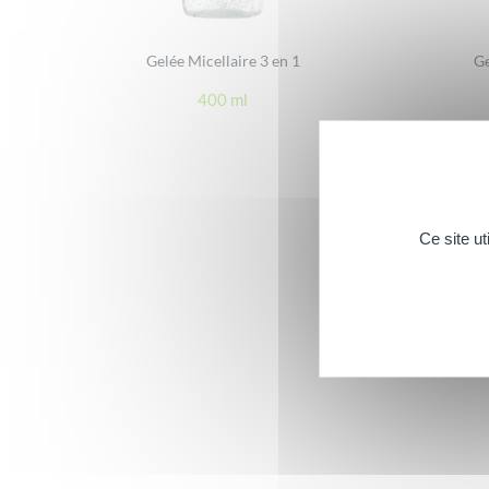
Gelée Micellaire 3 en 1
Ge
400 ml
Ce site u
Footer