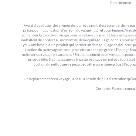
Recrutement
Avant d’appliquer des crèmes de jour et de nuit, il est essentiel de ne pas
prête pour l’application d’un soin du visage naturel pour femme. Avec de l
soins pour la toilette du visage L’eau micellaire convient à tous les types
souhaitent du confort au moment du démaquillage. La gelée et la mousse micel
yeux ont besoin d’un produit qui permet un démaquillage en douceur, pour 
L’action du nettoyage de peau peut être accentuée grâce à l’éponge konja
nettoyer son visage en vacances ? En déplacement et en voyage, la peau a 
prise de tête. En un passage de lingette, le visage est net et débarra
L’action du nettoyage de peau peut être accentuée grâce à l’éponge 
En déplacement et en voyage, la peau a besoin de plus d’attention qu’au 
Corine de Farme a conçu s