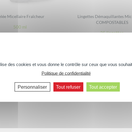
lée Micellaire Fraîcheur
Lingettes Démaquillantes Mice
COMPOSTABLES
500 ml
25 lingettes
tilise des cookies et vous donne le contrôle sur ceux que vous souhait
Politique de confidentialité
Personnaliser
Tout refuser
Tout accepter