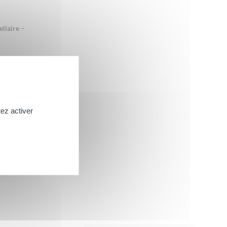
llaire –
ez activer