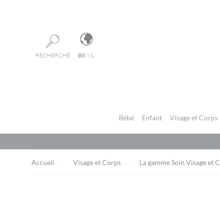
Panneau de gestion des cookies
RECHERCHE
BE
|
NL
Bébé
Enfant
Visage et Corps
Accueil
Visage et Corps
La gamme Soin Visage et 