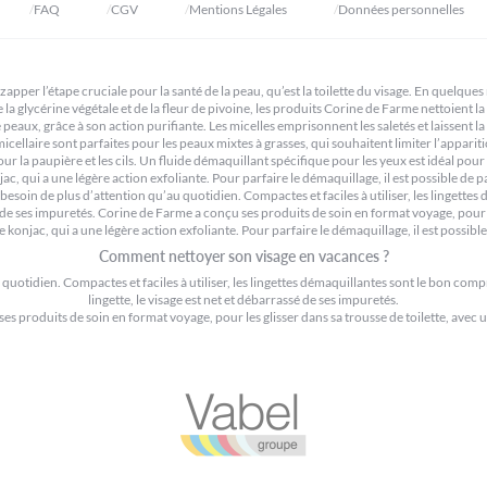
FAQ
CGV
Mentions Légales
Données personnelles
 zapper l’étape cruciale pour la santé de la peau, qu’est la toilette du visage. En quelques
a glycérine végétale et de la fleur de pivoine, les produits Corine de Farme nettoient la 
 de peaux, grâce à son action purifiante. Les micelles emprisonnent les saletés et laissent
laire sont parfaites pour les peaux mixtes à grasses, qui souhaitent limiter l’apparition d
la paupière et les cils. Un fluide démaquillant spécifique pour les yeux est idéal pour
c, qui a une légère action exfoliante. Pour parfaire le démaquillage, il est possible de
besoin de plus d’attention qu’au quotidien. Compactes et faciles à utiliser, les lingett
ssé de ses impuretés. Corine de Farme a conçu ses produits de soin en format voyage, pou
konjac, qui a une légère action exfoliante. Pour parfaire le démaquillage, il est possible
Comment nettoyer son visage en vacances ?
quotidien. Compactes et faciles à utiliser, les lingettes démaquillantes sont le bon com
lingette, le visage est net et débarrassé de ses impuretés.
es produits de soin en format voyage, pour les glisser dans sa trousse de toilette, av