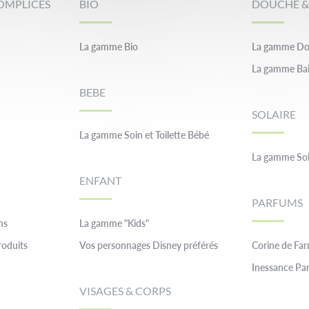
OMPLICES
BIO
DOUCHE &
La gamme Bio
La gamme Do
La gamme Ba
BEBE
SOLAIRE
La gamme Soin et Toilette Bébé
La gamme Sol
ENFANT
PARFUMS
ns
La gamme "Kids"
roduits
Vos personnages Disney préférés
Corine de Fa
Inessance Par
VISAGES & CORPS