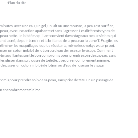
Plan du site
 minutes, avec une eau, un gel, un lait ou une mousse, la peau est purifiée,
peau, avec une action apaisante et sans l’agresser. Les différents types de
 la peau nette. Le lait démaquillant convient davantage aux peaux sèches qui
’acné, de points noirs et la brillance de la peau sur la zone T. Fragile, les
 éliminer les maquillages les plus résistants, même les smokys waterproof.
 passer un coton imbibé de lotion ou d’eau de rose sur le visage. Comment
es démaquillantes sont le bon compromis pour prendre soin de sa peau, sans
r les glisser dans sa trousse de toilette, avec un encombrement minime.
 de passer un coton imbibé de lotion ou d’eau de rose sur le visage.
promis pour prendre soin de sa peau, sans prise de tête. En un passage de
ec un encombrement minime.