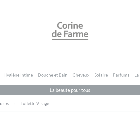
CORINE DE FARME BE
Hygiène Intime
Douche et Bain
Cheveux
Solaire
Parfums
La
La beauté pour tous
Corps
Toilette Visage