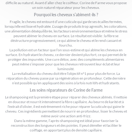
difficile au naturel. Avant d’aller chez le coiffeur, Corine de Farme vous propose
un soin naturel réparateur pour les cheveux.
Pourquoi les cheveux s’abiment-ils ?
Fragile, le cheveu est entouré d’une cuticule qui garde ses écailles fermées,
lorsqu’elle est lisse et hydratée. L’usage de produits trop agressifs, les colorations,
une alimentation déséquilibrée, les facteurs environnementaux et même le stress
peuvent abîmer le cheveu en surface. Le résultat est visible : la fibre se
déstructure progressivement, ce qui abîme le cheveu et le rend cassant et
fourchu.
La pollution est un facteur que l’on sous-estime et qui abîme les cheveux en
surface. En hydratant le cheveu, ce dernier devient plus fort, ce qui permet de le
protéger des impuretés. Une cure détox, avec des compléments alimentaires
peut même s’imposer pour que les cheveux retrouvent leur éclat et leur
luminosité.
La revitalisation du cheveu doit être l’objectif n°1 pour plus de force. La
réparation du cheveu passe par sa régénération en profondeur. Cette dernière
n’est possible qu’en appliquant des soins à la fois nutritifs et hydratants.
Les soins réparateurs de Corine de Farme
Le shampooing est la première étape pour réparer des cheveux abîmés. Il nettoie
en douceur et nourrit intensément la fibre capillaire. Au beurre de karité et à
l’extrait d’olivier, il est extrêmement riche pour réparer la cuticule qui gaine le
cheveu. Ces ingrédients permettent de nourrir en profondeur, lisser le cheveu et
même avoir une action anti-frizz.
Dans la même gamme, l’après-shampooing est idéal pour favoriser la
reconstruction des longueurs et des pointes. Il peut démêler et faciliter le
coiffage, en apportant plus de densité capillaire.