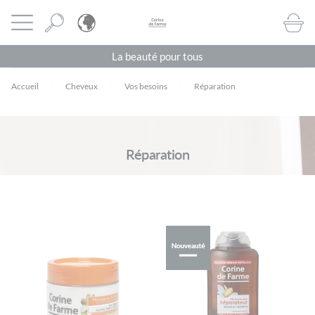
Panneau de gestion des cookies
CORINE DE FARME BE
Ouvrir le menu
BOUTI
La beauté pour tous
Accueil
Cheveux
Vos besoins
Réparation
Réparation