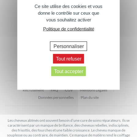
Ce site utilise des cookies et vous
Footer
donne le contrôle sur ceux que
Abonnez-vous à notre newsletter
vous souhaitez activer
> Inscrivez-vous
Politique de confidentialité
Suivez-nous
Personnaliser
Contactez-nous
Tout refuser
> Écrivez-nous
Tout accepter
Recrutement
FAQ
CGV
Mentions Légales
Données personnelles
Plan du site
Les cheveux abîmés ont souvent besoin d’une cure de soins réparateurs. Ils se
caractérisent par un manque de brillance, des cheveux rebelles, indisciplinés,
des frisottis, des fourches et une faible croissance. Le cheveu manque de
souplesse ou au contraire, de maintien. Ce manque de matière rend le coiffage