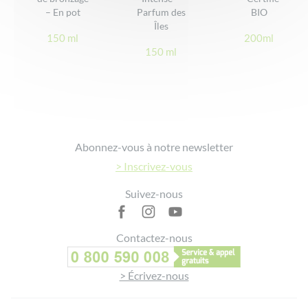
– En pot
Parfum des
BIO
Îles
150 ml
200ml
150 ml
Elisa
3 juin 2024
> Voir le détail
Bon
Super produit !
Footer
Abonnez-vous à notre newsletter
> Inscrivez-vous
> Voir plus d'avis
Suivez-nous
Contactez-nous
> Écrivez-nous