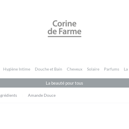
CORINE DE FARME BE
Hygiène Intime
Douche et Bain
Cheveux
Solaire
Parfums
La
La beauté pour tous
ngrédients
Amande Douce