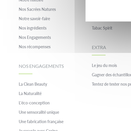
Nos Sacrées Natures
Inessance Paris
Notre savoir-faire
Pierre Cardin
Nos ingrédients
Tabac Spirit
Nos Engagements
Nos récompenses
EXTRA
Le jeu du mois
NOS ENGAGEMENTS
Gagner des échantillo
La Clean Beauty
Tentez de tester nos p
La Naturalité
L'éco-conception
Une sensoralité unique
Une fabrication française
Je recycle avec Corine