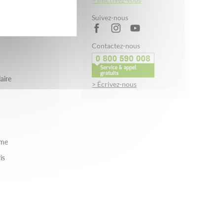
in
Suivez-nous
Contactez-nous
aire
> Écrivez-nous
rme
is