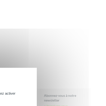
AMP; BAIN
ez activer
Abonnez-vous à notre
newsletter
uche Soin
> Inscrivez-vous