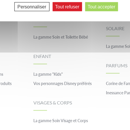
Personnaliser
Tout refuser
Tout accepter
La gamme Ba
BEBE
SOLAIRE
La gamme Soin et Toilette Bébé
La gamme Sol
ENFANT
PARFUMS
ns
La gamme "Kids"
roduits
Vos personnages Disney préférés
Corine de Fa
Inessance Par
VISAGES & CORPS
La gamme Soin Visage et Corps