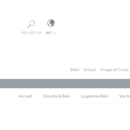
Panneau de gestion des cookies
RECHERCHE
BE
|
NL
Bébé
Enfant
Visage et Corps
Accueil
Douche & Bain
La gamme Bain
Vos I