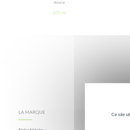
douce
500 ml
Footer
LA MARQUE
NOS MARQUES C
Ce site u
Notre histoire
Brumisateur evian