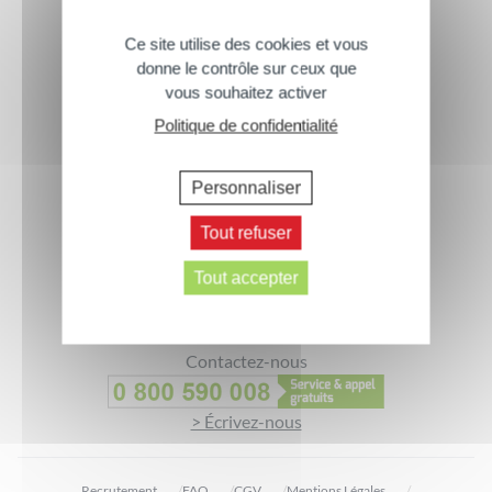
Ce site utilise des cookies et vous
donne le contrôle sur ceux que
vous souhaitez activer
Politique de confidentialité
Personnaliser
Footer
Abonnez-vous à notre newsletter
Tout refuser
> Inscrivez-vous
Tout accepter
Suivez-nous
Contactez-nous
> Écrivez-nous
Recrutement
FAQ
CGV
Mentions Légales