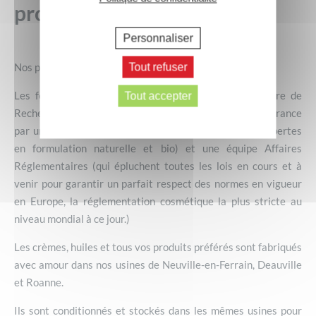
produits
Personnaliser
Nos produits sont fabriqués en France :
Tout refuser
Les formules sont conçues au sein de notre laboratoire de
Tout accepter
Recherche & Développement situé dans le Nord de la France
par une équipe de formulatrices (ultra-motivées et expertes
en formulation naturelle et bio) et une équipe Affaires
Réglementaires (qui épluchent toutes les lois en cours et à
venir pour garantir un parfait respect des normes en vigueur
en Europe, la réglementation cosmétique la plus stricte au
niveau mondial à ce jour.)
Les crèmes, huiles et tous vos produits préférés sont fabriqués
avec amour dans nos usines de Neuville-en-Ferrain, Deauville
et Roanne.
Ils sont conditionnés et stockés dans les mêmes usines pour