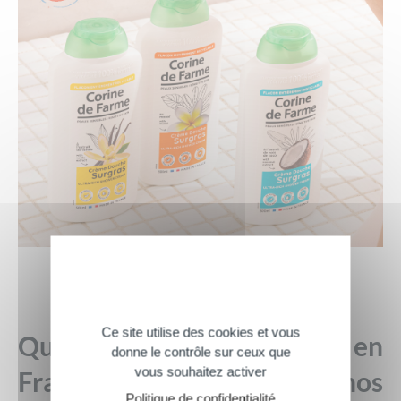
Ce site utilise des cookies et vous
Que signifie le « Fabriqué en
donne le contrôle sur ceux que
vous souhaitez activer
France » apposé sur nos
Politique de confidentialité