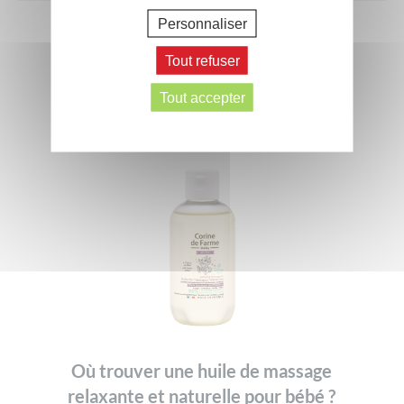
Personnaliser
Ces conseils peuvent aussi vous
Tout refuser
intéresser
Tout accepter
Où trouver une huile de massage
relaxante et naturelle pour bébé ?