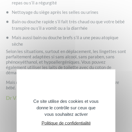
repas ou s’il a régurgité
Nettoyage du siège après les selles ou urines
Bain ou douche rapide s’il fait très chaud ou que votre bébé
transpire ou s’il a vomit ou a la diarrhée
Mais aussi bain ou douche brefs s’il a une peau atopique
sèche
Selon les situations, surtout en déplacement, les lingettes sont
parfaitement adaptées si sans alcool, sans paraben, sans
phénoxyéthanol, et hypoallergéniques. Vous pouvez
également utiliser les laits de toilette avec du coton de
démaquillage.
Mais n’oubliez pas le vrai bain et le plaisir qu’il procure à votre
bébé.
Dr Valleteau de Moulliac
Ce site utilise des cookies et vous
donne le contrôle sur ceux que
vous souhaitez activer
Politique de confidentialité