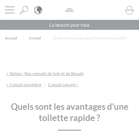
Panneau de gestion des cookies
CORINE DE FARME BE
Ouvrir le menu
BOUTI
La beauté pour tous
Accueil
Conseil
Quels sont les avantages d’une toilette rapide ?
< Retour : Nos conseils de Soin et de Beauté
|
< Conseil précédent
Conseil suivant >
Quels sont les avantages d’une
toilette rapide ?