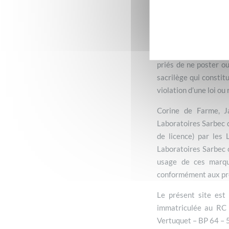
contenues sur ce site
vous envoyez sur Inte
En transmettant ou e
Laboratoires Sarbec o
compris pour la reprod
priés de ne poster o
sacrilège qui constit
violation d’une loi o
Corine de Farme, J
Laboratoires Sarbec q
de licence) par les 
Laboratoires Sarbec c
usage de ces marqu
conformément aux prés
Le présent site est
immatriculée au RC 
Vertuquet – BP 64 – 