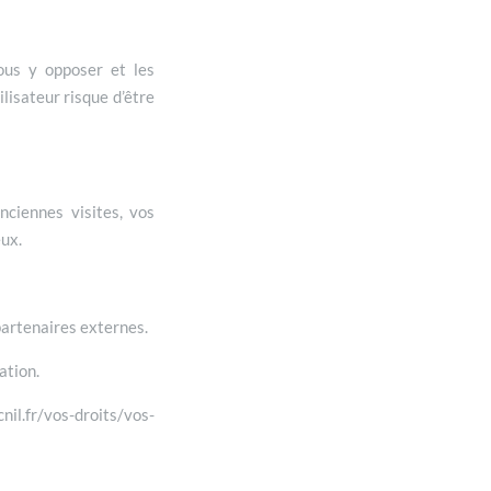
ous y opposer et les
lisateur risque d’être
nciennes visites, vos
eux.
partenaires externes.
ation.
il.fr/vos-droits/vos-