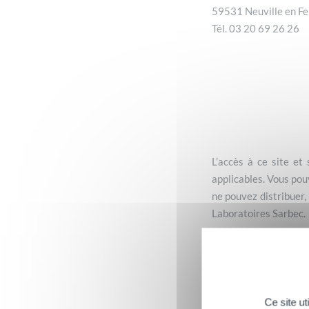
59531 Neuville en Fe
Tél. 03 20 69 26 26
L’accès à ce site et
applicables. Vous pou
ne pouvez distribuer, 
Laboratoires Sarbec.
Les Laboratoires Sarb
les sites éventuellem
de tous dommages dir
site ou à son utilisa
Ce site u