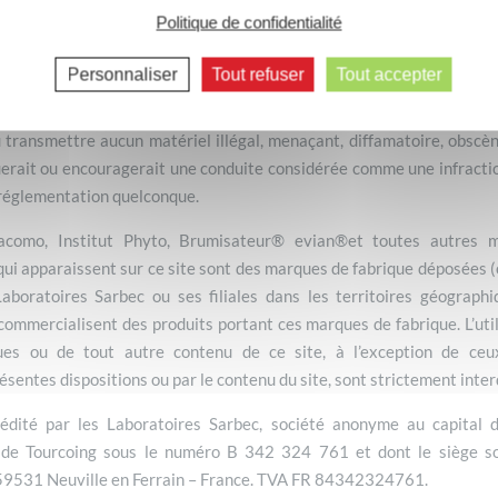
 ne sont valables que pour la France exclusivement. Toute correspo
Politique de confidentialité
rnet aux Laboratoires Sarbec est et sera considéré comme non confi
n envoyant par courrier toute correspondance ou matériel sur ce sit
Personnaliser
Tout refuser
Tout accepter
u l’une quelconque de ses filiales à utiliser cette communication co
uction, la transmission, la publication, la télédiffusion et le courri
u transmettre aucun matériel illégal, menaçant, diffamatoire, obscè
uerait ou encouragerait une conduite considérée comme une infracti
u réglementation quelconque.
acomo, Institut Phyto, Brumisateur® evian®et toutes autres 
ui apparaissent sur ce site sont des marques de fabrique déposées (o
Laboratoires Sarbec ou ses filiales dans les territoires géographi
ommercialisent des produits portant ces marques de fabrique. L’uti
es ou de tout autre contenu de ce site, à l’exception de ceux
entes dispositions ou par le contenu du site, sont strictement inter
 édité par les Laboratoires Sarbec, société anonyme au capital
de Tourcoing sous le numéro B 342 324 761 et dont le siège so
59531 Neuville en Ferrain – France. TVA FR 84342324761.