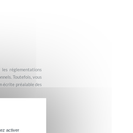
s les réglementations
nnels. Toutefois, vous
on écrite préalable des
ude du contenu de tous
tre tenus responsables
tenu quelconque de ce
outes les informations
ez activer