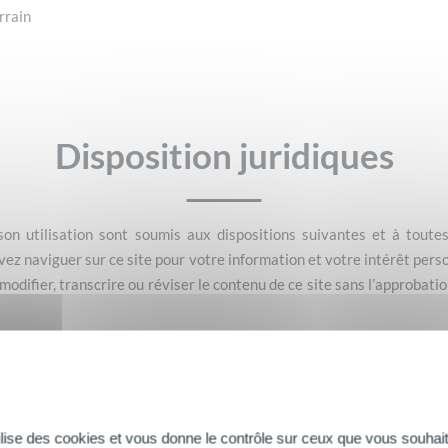
rrain
Disposition juridiques
 son utilisation sont soumis aux dispositions suivantes et à toute
vez naviguer sur ce site pour votre information et votre intérêt perso
modifier, transcrire ou réviser le contenu de ce site sans l’approbati
ec n’offrent ni assurance ni garantie quant à la nature et l’exactit
ent reliés en ligne. En outre, les Laboratoires Sarbec ne sauraient ê
ects ou indirects qui seraient la conséquence de l’accès à un con
tion, ou au contenu de tout autre site qui lui serait relié en ligne. T
tilise des cookies et vous donne le contrôle sur ceux que vous souhait