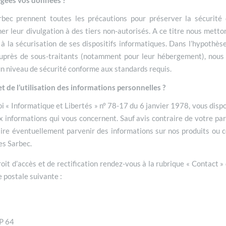
gées vos données ?
rbec prennent toutes les précautions pour préserver la sécurité 
 leur divulgation à des tiers non-autorisés. A ce titre nous metto
à la sécurisation de ses dispositifs informatiques. Dans l’hypothès
 auprès de sous-traitants (notamment pour leur hébergement), nous 
n niveau de sécurité conforme aux standards requis.
t de l’utilisation des informations personnelles ?
 « Informatique et Libertés » n° 78-17 du 6 janvier 1978, vous dispo
ux informations qui vous concernent. Sauf avis contraire de votre pa
ire éventuellement parvenir des informations sur nos produits ou c
es Sarbec.
oit d’accès et de rectification rendez-vous à la rubrique « Contact »
e postale suivante :
BP 64