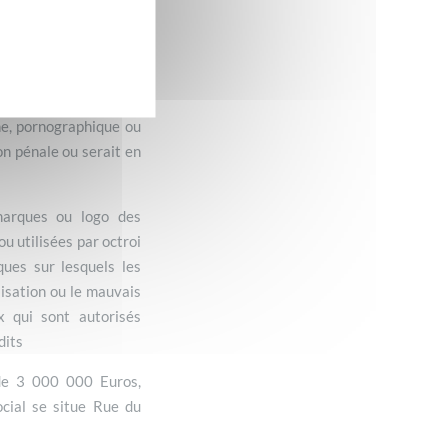
ndance ou matériel que
dentiel et non déposé.
e, vous autorisez les
mme bon leur semble, y
er. En outre, vous êtes
ne, pornographique ou
on pénale ou serait en
marques ou logo des
u utilisées par octroi
ques sur lesquels les
lisation ou le mauvais
 qui sont autorisés
dits
 de 3 000 000 Euros,
cial se situe Rue du