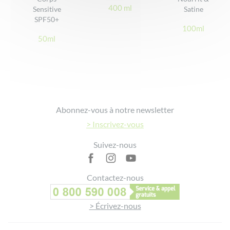
400 ml
Sensitive
Satine
SPF50+
100ml
50ml
edelobel
3 juin 2024
> Voir le détail
Parfait
Super produit
Footer
Abonnez-vous à notre newsletter
> Voir plus d'avis
> Inscrivez-vous
Suivez-nous
Contactez-nous
> Écrivez-nous