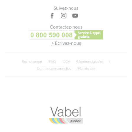
fragrance voluptueuse où les essences poudrées
Suivez-nous
fraîches et féminines se mêlent avec gourmandise
aux notes vanillées.
Contactez-nous
> Écrivez-nous
Recrutement
FAQ
CGV
Mentions Légales
Données personnelles
Plan du site