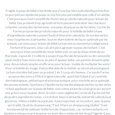
Fragile, la peau de bébé n’est dotée que d’une barrière hydrolipidique très fine,
ce qui rend son épiderme jusqu’à cinq fois plus perméable que celle d’un adulte.
C’est pourquoi il est conseillé de choisir des produits naturels pour le bain de
bébé. Des produits trop agressifs et forts peuvent entraîner des réactions
cutanées comme des sécheresses, une peau atopique ou de l’eczéma. Corine de
Farme propose des produits naturels pour la toilette de bébé à base
d’ingrédients naturels comme l’huile d’olive et le calendula. Ils ont des vertus
nourrissantes et cicatrisantes, tout en étant tolérés de façon optimale par les
enfants. Les soins pour le bain de bébé Le bain est un moment privilégié entre
l’enfant et le parent. L’eau calcaire peut agresser la peau de l’enfant. C’est
pourquoi il est conseillé de rincer bébé avec un spray d’eau minérale ou
thermale. L’ajout de 3 cuillères à soupe d’eau florale de lavande ou de camomille
peut rendre l’eau moins dure, en plus d’apaiser bébé. Les parents doivent opter
pour des produits simples et efficaces pour le bain. Inutile de multiplier les soins !
Pour la toilette du visage, il est préférable de la réaliser au sérum physiologique.
Le bain doit être fait avec un produit 2 en 1 corps et cheveux. Corine de Farme
propose des soins à 95% d’origine naturelle, ayant fait l’objet d’un contrôle
dermatologique, pédiatrique et pharmaceutique, pour une tolérance optimale
des jeunes enfants. Que faire si l’épiderme forme des plaques sèches ou des stries
? Il faut appliquer sur la peau de bébé, une crème à base de corps gras qui auront
une action nourrissante. Ainsi, le cold cream végétal de Corine de Farme est fait
de quatre ingrédients riches : cire d’olive, beurre de karité, extrait de calendula et
glycérine. Même si bébé ne parle pas, il peut exprimer un inconfort, avec la peau
qui tiraille. Quid du shampooing ? Faut-il faire un shampooing à bébé ? Il est
fondamental de nettoyer la tête lors de chaque bain, car certains enfants ont
tendance à beaucoup transpirer ou avoir des croûtes de lait. Avant l’âge de 3 ans,