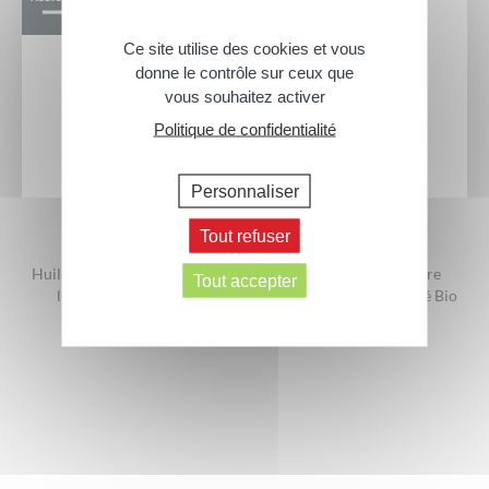
Ce site utilise des cookies et vous
donne le contrôle sur ceux que
vous souhaitez activer
Politique de confidentialité
Personnaliser
Tout refuser
Huile lavante nourrissante à
Shampooing Micellaire
Tout accepter
l’extrait de calendula
Parfumé Bébé – Certifié Bio
500 ml
480ml