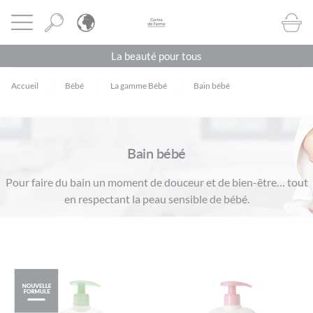
Panneau de gestion des cookies
CORINE DE FARME BE
Ouvrir le menu
BOUTI
La beauté pour tous
Accueil
Bébé
La gamme Bébé
Bain bébé
Bain bébé
Pour faire du bain un moment de douceur et de bien-être… tout
en respectant la peau sensible de bébé.