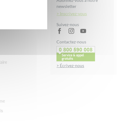
Abonnez-vous à notre
newsletter
uche Soin
> Inscrivez-vous
in
Suivez-nous
Contactez-nous
aire
> Écrivez-nous
rme
is