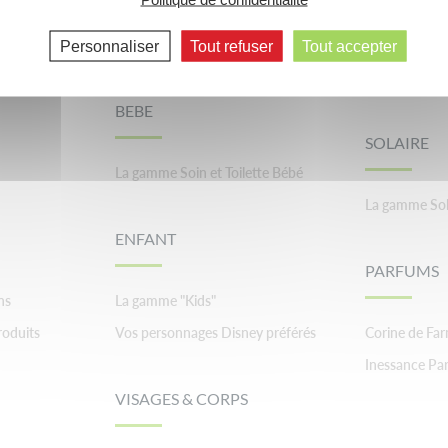
La gamme Bio
La gamme Do
Personnaliser
Tout refuser
Tout accepter
La gamme Ba
BEBE
SOLAIRE
La gamme Soin et Toilette Bébé
La gamme Sol
ENFANT
PARFUMS
ns
La gamme "Kids"
roduits
Vos personnages Disney préférés
Corine de Fa
Inessance Par
VISAGES & CORPS