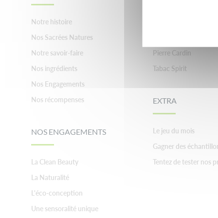
Notre histoire
Brumisateur evian
Nos Sacrées Natures
Inessance Paris
Notre savoir-faire
Pierre Cardin
Nos ingrédients
Tabac Spirit
Nos Engagements
Nos récompenses
EXTRA
Le jeu du mois
NOS ENGAGEMENTS
Gagner des échantillo
La Clean Beauty
Tentez de tester nos p
La Naturalité
L'éco-conception
Une sensoralité unique