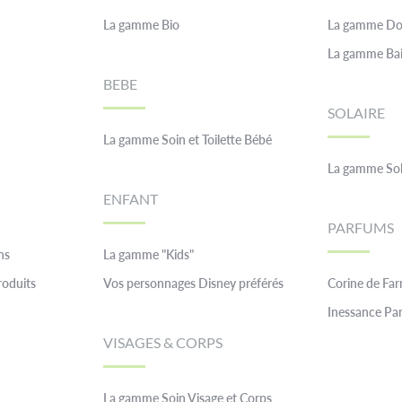
La gamme Bio
La gamme Do
La gamme Ba
BEBE
SOLAIRE
La gamme Soin et Toilette Bébé
La gamme Sol
ENFANT
PARFUMS
ns
La gamme "Kids"
roduits
Vos personnages Disney préférés
Corine de Fa
Inessance Par
VISAGES & CORPS
La gamme Soin Visage et Corps