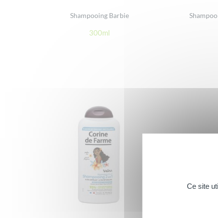
Shampooing Barbie
Shampooin
300ml
Ce site u