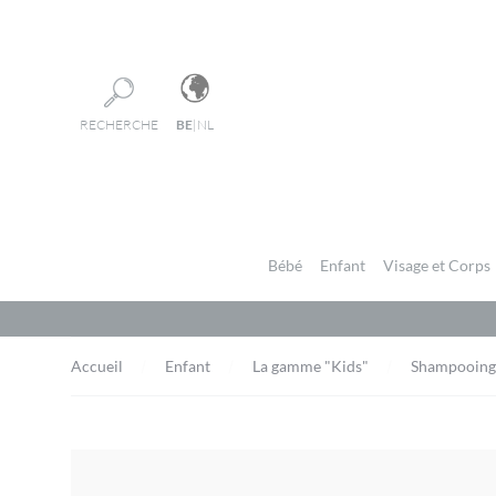
Panneau de gestion des cookies
RECHERCHE
BE
|
NL
Bébé
Enfant
Visage et Corps
Accueil
Enfant
La gamme "Kids"
Shampooing