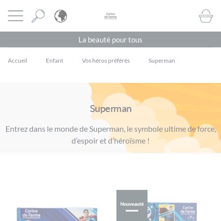
Panneau de gestion des cookies
CORINE DE FARME BE
Ouvrir le menu
BOUTI
La beauté pour tous
Accueil
Enfant
Vos héros préférés
Superman
Superman
Entrez dans le monde de Superman, le symbole ultime de force,
d’espoir et d’héroïsme !