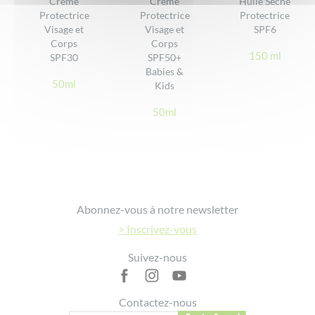
Crème
Crème
Huile Sèche
soleil
Protectrice
Protectrice
Protectrice
DONNER VOTRE AVIS
• Ne pas appliquer sur une peau irritée ou abimée
Visage et
Visage et
SPF6
Corps
Corps
• Eviter le contact avec les yeux
150 ml
SPF30
SPF50+
• Ne convient pas aux enfants de moins de 3 ans
Babies &
• Tenir hors de portée des enfants.
50ml
Kids
Eviter le contact direct avec les produits textiles pour ne pas les
50ml
tacher
Footer
Abonnez-vous à notre newsletter
> Inscrivez-vous
Suivez-nous
Contactez-nous