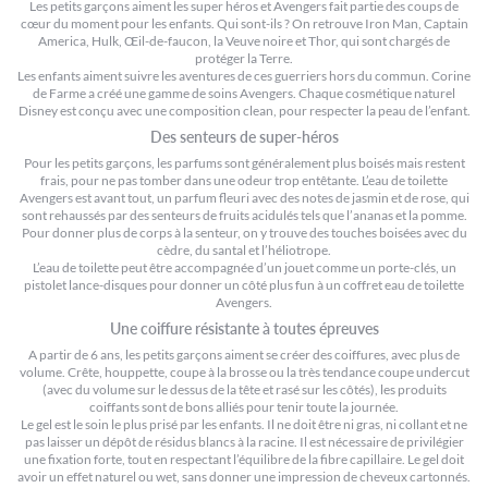
Les petits garçons aiment les super héros et Avengers fait partie des coups de
cœur du moment pour les enfants. Qui sont-ils ? On retrouve Iron Man, Captain
America, Hulk, Œil-de-faucon, la Veuve noire et Thor, qui sont chargés de
protéger la Terre.
Les enfants aiment suivre les aventures de ces guerriers hors du commun. Corine
de Farme a créé une gamme de soins Avengers. Chaque cosmétique naturel
Disney est conçu avec une composition clean, pour respecter la peau de l’enfant.
Des senteurs de super-héros
Pour les petits garçons, les parfums sont généralement plus boisés mais restent
frais, pour ne pas tomber dans une odeur trop entêtante. L’eau de toilette
Avengers est avant tout, un parfum fleuri avec des notes de jasmin et de rose, qui
sont rehaussés par des senteurs de fruits acidulés tels que l’ananas et la pomme.
Pour donner plus de corps à la senteur, on y trouve des touches boisées avec du
cèdre, du santal et l’héliotrope.
L’eau de toilette peut être accompagnée d’un jouet comme un porte-clés, un
pistolet lance-disques pour donner un côté plus fun à un coffret eau de toilette
Avengers.
Une coiffure résistante à toutes épreuves
A partir de 6 ans, les petits garçons aiment se créer des coiffures, avec plus de
volume. Crête, houppette, coupe à la brosse ou la très tendance coupe undercut
(avec du volume sur le dessus de la tête et rasé sur les côtés), les produits
coiffants sont de bons alliés pour tenir toute la journée.
Le gel est le soin le plus prisé par les enfants. Il ne doit être ni gras, ni collant et ne
pas laisser un dépôt de résidus blancs à la racine. Il est nécessaire de privilégier
une fixation forte, tout en respectant l’équilibre de la fibre capillaire. Le gel doit
avoir un effet naturel ou wet, sans donner une impression de cheveux cartonnés.