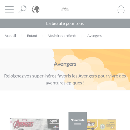
Panneau de gestion des cookies
CORINE DE FARME BE
Ouvrir le menu
BOUTI
La beauté pour tous
Accueil
Enfant
Vos héros préférés
Avengers
Avengers
Rejoignez vos super-héros favoris les Avengers pour vivre des
aventures épiques !