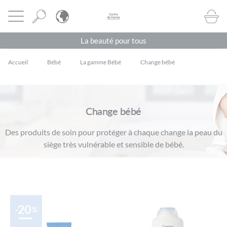
Panneau de gestion des cookies
CORINE DE FARME BE
Ouvrir le menu
BOUTI
La beauté pour tous
Accueil
Bébé
La gamme Bébé
Change bébé
Change bébé
Des produits de soin pour protéger à chaque change la peau du
siège très vulnérable et sensible de bébé.