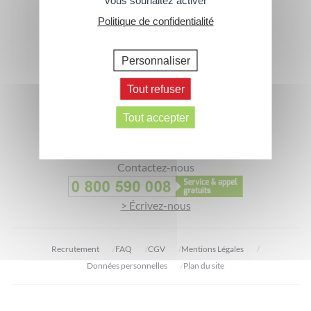
vous souhaitez activer
Politique de confidentialité
Footer
Personnaliser
Abonnez-vous à notre newsletter
Tout refuser
> Inscrivez-vous
Tout accepter
Suivez-nous
Contactez-nous
> Écrivez-nous
Recrutement
FAQ
CGV
Mentions Légales
Données personnelles
Plan du site