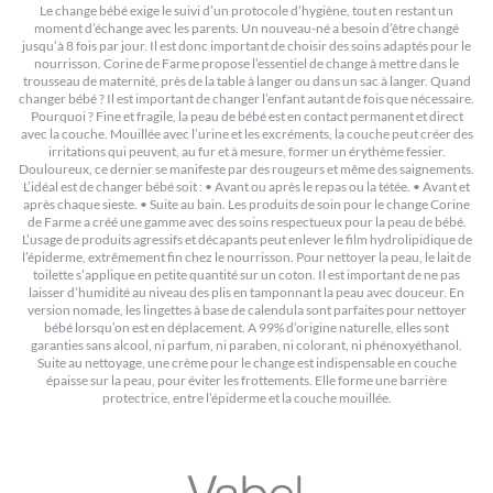
Le change bébé exige le suivi d’un protocole d’hygiène, tout en restant un
moment d’échange avec les parents. Un nouveau-né a besoin d’être changé
jusqu’à 8 fois par jour. Il est donc important de choisir des soins adaptés pour le
nourrisson. Corine de Farme propose l’essentiel de change à mettre dans le
trousseau de maternité, près de la table à langer ou dans un sac à langer. Quand
changer bébé ? Il est important de changer l’enfant autant de fois que nécessaire.
Pourquoi ? Fine et fragile, la peau de bébé est en contact permanent et direct
avec la couche. Mouillée avec l’urine et les excréments, la couche peut créer des
irritations qui peuvent, au fur et à mesure, former un érythème fessier.
Douloureux, ce dernier se manifeste par des rougeurs et même des saignements.
L’idéal est de changer bébé soit : • Avant ou après le repas ou la tétée. • Avant et
après chaque sieste. • Suite au bain. Les produits de soin pour le change Corine
de Farme a créé une gamme avec des soins respectueux pour la peau de bébé.
L’usage de produits agressifs et décapants peut enlever le film hydrolipidique de
l’épiderme, extrêmement fin chez le nourrisson. Pour nettoyer la peau, le lait de
toilette s’applique en petite quantité sur un coton. Il est important de ne pas
laisser d’humidité au niveau des plis en tamponnant la peau avec douceur. En
version nomade, les lingettes à base de calendula sont parfaites pour nettoyer
bébé lorsqu’on est en déplacement. A 99% d’origine naturelle, elles sont
garanties sans alcool, ni parfum, ni paraben, ni colorant, ni phénoxyéthanol.
Suite au nettoyage, une crème pour le change est indispensable en couche
épaisse sur la peau, pour éviter les frottements. Elle forme une barrière
protectrice, entre l’épiderme et la couche mouillée.