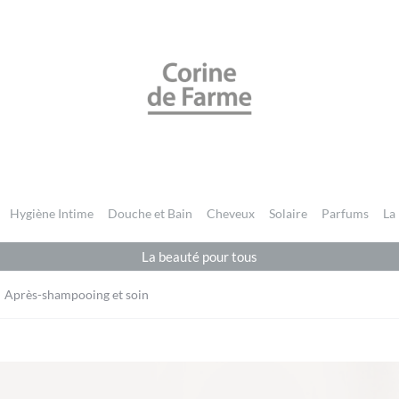
CORINE DE FARME BE
Hygiène Intime
Douche et Bain
Cheveux
Solaire
Parfums
La
La beauté pour tous
Après-shampooing et soin