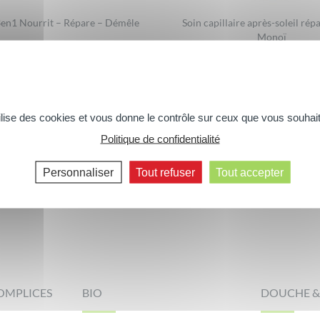
en1 Nourrit – Répare – Démêle
Soin capillaire après-soleil rép
Monoï
300ml
tilise des cookies et vous donne le contrôle sur ceux que vous souhait
Politique de confidentialité
Personnaliser
Tout refuser
Tout accepter
OMPLICES
BIO
DOUCHE &