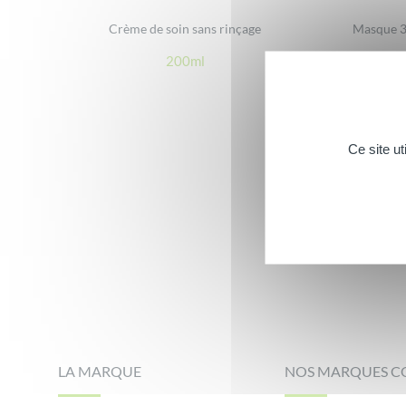
Crème de soin sans rinçage
Masque 3
200ml
Ce site u
Footer
LA MARQUE
NOS MARQUES C