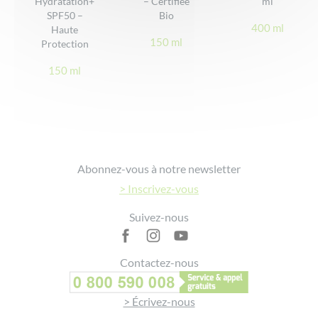
Hydratation+
– Certifiée
ml
DONNER VOTRE AVIS
> Découvrir
SPF50 –
Bio
400 ml
Haute
150 ml
Protection
150 ml
rouger
14 avril 2024
> Voir le détail
Parfait
vraiment très efficace texture agréable
parfums discret et résiste très bien a l eau.
Footer
je recommande.
Abonnez-vous à notre newsletter
> Inscrivez-vous
> Voir plus d'avis
Suivez-nous
Contactez-nous
> Écrivez-nous