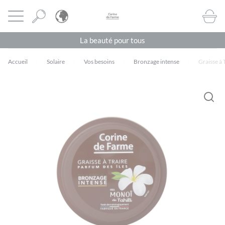
Panneau de gestion des cookies
CORINE DE FARME BE
Ouvrir le menu
BOUTI
La beauté pour tous
Accueil
Solaire
Vos besoins
Bronzage intense
Graisse à 
Vous devez être
connecté
pour publier un avis.