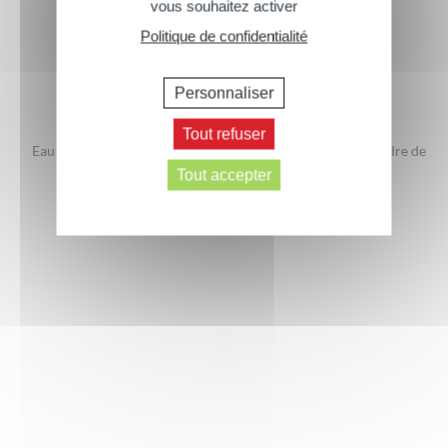
vous souhaitez activer
Politique de confidentialité
Personnaliser
Tout refuser
Eau à la rose – Certifiée Bio
Exfoliant visage à la poudre de
Noyaux d’Abricot
Tout accepter
200ml
75 ml