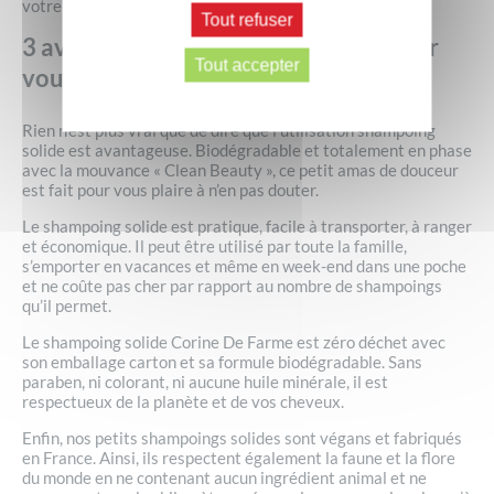
votre meilleur allié.
Tout refuser
3 avantages du shampoing solide pour
Tout accepter
vous
Rien n’est plus vrai que de dire que l’utilisation shampoing
solide est avantageuse. Biodégradable et totalement en phase
avec la mouvance « Clean Beauty », ce petit amas de douceur
est fait pour vous plaire à n’en pas douter.
Le shampoing solide est pratique, facile à transporter, à ranger
et économique. Il peut être utilisé par toute la famille,
s’emporter en vacances et même en week-end dans une poche
et ne coûte pas cher par rapport au nombre de shampoings
qu’il permet.
Le shampoing solide Corine De Farme est zéro déchet avec
son emballage carton et sa formule biodégradable. Sans
paraben, ni colorant, ni aucune huile minérale, il est
respectueux de la planète et de vos cheveux.
Enfin, nos petits shampoings solides sont végans et fabriqués
en France. Ainsi, ils respectent également la faune et la flore
du monde en ne contenant aucun ingrédient animal et ne