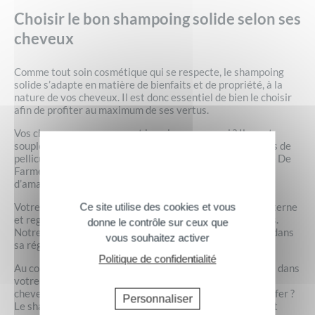
Choisir le bon shampoing solide selon ses
cheveux
Comme tout soin cosmétique qui se respecte, le shampoing
solide s’adapte en matière de bienfaits et de propriété, à la
nature de vos cheveux. Il est donc essentiel de bien le choisir
afin de profiter au maximum de ses vertus.
Vos cheveux ne vous posent jamais aucun souci ? Ils sont
souples, brillants, soyeux au toucher et ne présentent pas de
pellicules ? Le shampoing solide cheveux normaux Corine De
Farme est fait pour vous. De plus, il est enrichi à l’huile
d’amande douce.
Votre fibre capillaire a tendance à être fatiguée, elle est terne
Ce site utilise des cookies et vous
et regraisse trop vite spécialement au niveau des racines.
donne le contrôle sur ceux que
Notre shampoing solide cheveux gras vous accompagne dans
vous souhaitez activer
sa régulation grâce à son apport en argile verte.
Politique de confidentialité
Au contraire, vous avez des difficultés à passer les doigts dans
votre chevelure, à la démêler facilement le matin ? Vos
cheveux sont cassants et revêches, vous peinez à les coiffer ?
Personnaliser
Le shampoing solide Corine De Farme à l’huile de coco est