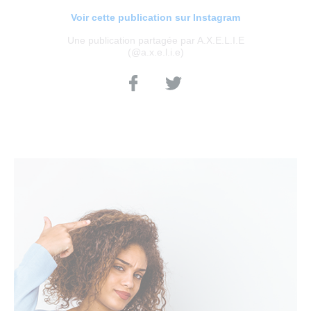
Voir cette publication sur Instagram
Une publication partagée par A.X.E.L.I.E
(@a.x.e.l.i.e)