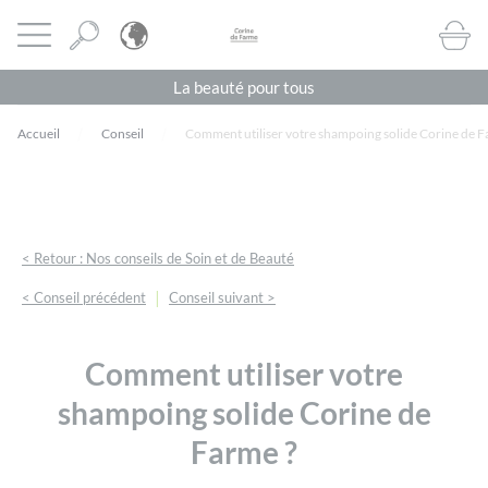
Panneau de gestion des cookies
CORINE DE FARME BE
Ouvrir le menu
BOUTI
La beauté pour tous
Accueil
Conseil
Comment utiliser votre shampoing solide Corine de F
< Retour : Nos conseils de Soin et de Beauté
|
< Conseil précédent
Conseil suivant >
Comment utiliser votre
shampoing solide Corine de
Farme ?