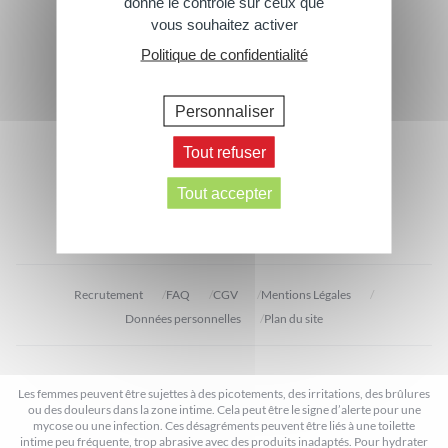
donne le contrôle sur ceux que
Footer
vous souhaitez activer
Abonnez-vous à notre newsletter
Politique de confidentialité
> Inscrivez-vous
Personnaliser
Suivez-nous
Tout refuser
Contactez-nous
Tout accepter
> Écrivez-nous
Recrutement
FAQ
CGV
Mentions Légales
Données personnelles
Plan du site
Les femmes peuvent être sujettes à des picotements, des irritations, des brûlures
ou des douleurs dans la zone intime. Cela peut être le signe d’alerte pour une
mycose ou une infection. Ces désagréments peuvent être liés à une toilette
intime peu fréquente, trop abrasive avec des produits inadaptés. Pour hydrater