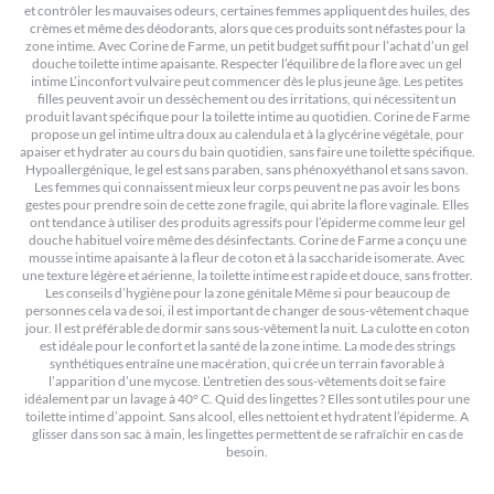
et contrôler les mauvaises odeurs, certaines femmes appliquent des huiles, des
crèmes et même des déodorants, alors que ces produits sont néfastes pour la
zone intime. Avec Corine de Farme, un petit budget suffit pour l’achat d’un gel
douche toilette intime apaisante. Respecter l’équilibre de la flore avec un gel
intime L’inconfort vulvaire peut commencer dès le plus jeune âge. Les petites
filles peuvent avoir un dessèchement ou des irritations, qui nécessitent un
produit lavant spécifique pour la toilette intime au quotidien. Corine de Farme
propose un gel intime ultra doux au calendula et à la glycérine végétale, pour
apaiser et hydrater au cours du bain quotidien, sans faire une toilette spécifique.
Hypoallergénique, le gel est sans paraben, sans phénoxyéthanol et sans savon.
Les femmes qui connaissent mieux leur corps peuvent ne pas avoir les bons
gestes pour prendre soin de cette zone fragile, qui abrite la flore vaginale. Elles
ont tendance à utiliser des produits agressifs pour l’épiderme comme leur gel
douche habituel voire même des désinfectants. Corine de Farme a conçu une
mousse intime apaisante à la fleur de coton et à la saccharide isomerate. Avec
une texture légère et aérienne, la toilette intime est rapide et douce, sans frotter.
Les conseils d’hygiène pour la zone génitale Même si pour beaucoup de
personnes cela va de soi, il est important de changer de sous-vêtement chaque
jour. Il est préférable de dormir sans sous-vêtement la nuit. La culotte en coton
est idéale pour le confort et la santé de la zone intime. La mode des strings
synthétiques entraîne une macération, qui crée un terrain favorable à
l’apparition d’une mycose. L’entretien des sous-vêtements doit se faire
idéalement par un lavage à 40° C. Quid des lingettes ? Elles sont utiles pour une
toilette intime d’appoint. Sans alcool, elles nettoient et hydratent l’épiderme. A
glisser dans son sac à main, les lingettes permettent de se rafraîchir en cas de
besoin.