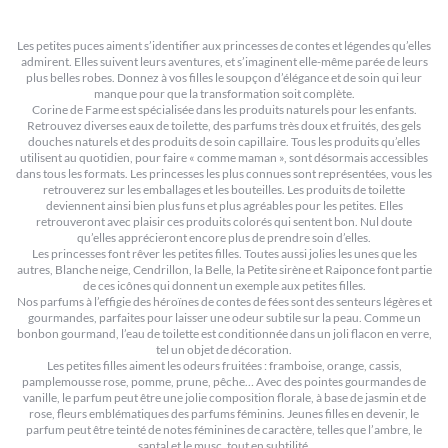
Les petites puces aiment s’identifier aux princesses de contes et légendes qu’elles
admirent. Elles suivent leurs aventures, et s’imaginent elle-même parée de leurs
plus belles robes. Donnez à vos filles le soupçon d’élégance et de soin qui leur
manque pour que la transformation soit complète.
Corine de Farme est spécialisée dans les produits naturels pour les enfants.
Retrouvez diverses eaux de toilette, des parfums très doux et fruités, des gels
douches naturels et des produits de soin capillaire. Tous les produits qu’elles
utilisent au quotidien, pour faire « comme maman », sont désormais accessibles
dans tous les formats. Les princesses les plus connues sont représentées, vous les
retrouverez sur les emballages et les bouteilles. Les produits de toilette
deviennent ainsi bien plus funs et plus agréables pour les petites. Elles
retrouveront avec plaisir ces produits colorés qui sentent bon. Nul doute
qu’elles apprécieront encore plus de prendre soin d’elles.
Les princesses font rêver les petites filles. Toutes aussi jolies les unes que les
autres, Blanche neige, Cendrillon, la Belle, la Petite sirène et Raiponce font partie
de ces icônes qui donnent un exemple aux petites filles.
Nos parfums à l’effigie des héroïnes de contes de fées sont des senteurs légères et
gourmandes, parfaites pour laisser une odeur subtile sur la peau. Comme un
bonbon gourmand, l’eau de toilette est conditionnée dans un joli flacon en verre,
tel un objet de décoration.
Les petites filles aiment les odeurs fruitées : framboise, orange, cassis,
pamplemousse rose, pomme, prune, pêche… Avec des pointes gourmandes de
vanille, le parfum peut être une jolie composition florale, à base de jasmin et de
rose, fleurs emblématiques des parfums féminins. Jeunes filles en devenir, le
parfum peut être teinté de notes féminines de caractère, telles que l’ambre, le
santal et le musc, tout en subtilité.