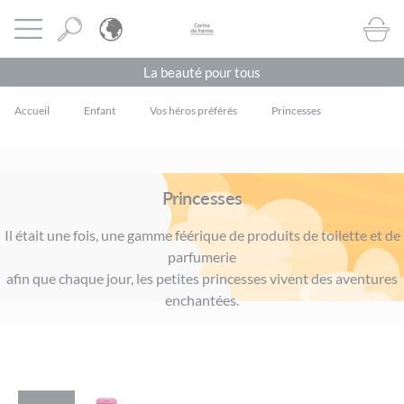
Panneau de gestion des cookies
CORINE DE FARME BE
Ouvrir le menu
BOUTI
La beauté pour tous
Accueil
Enfant
Vos héros préférés
Princesses
Princesses
Il était une fois, une gamme féérique de produits de toilette et de
parfumerie
afin que chaque jour, les petites princesses vivent des aventures
enchantées.