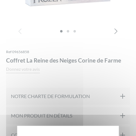
Ref 09656858
Coffret La Reine des Neiges Corine de Farme
Donnez votre avis
NOTRE CHARTE DE FORMULATION
Testé sur peaux sensibles
MON PRODUIT EN DÉTAILS
Propriétés
COMPOSITION