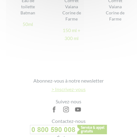
Eau de
Coffret
Coffret
Phénoxyéthanol, etc
toilette
Vaiana
Vaiana
DONNER VOTRE AVIS
Ne pique pas les yeux
Batman
Corine de
Corine de
Farme
Farme
Conçu, fabriqué et conditionné en France
50ml
150 ml +
300 ml
Footer
Abonnez-vous à notre newsletter
> Inscrivez-vous
Suivez-nous
Contactez-nous