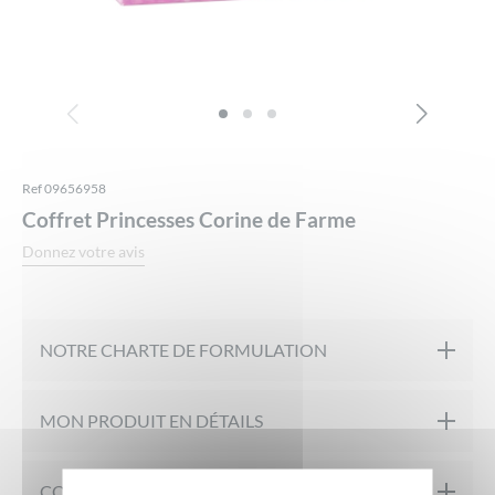
Ref 09656958
Coffret Princesses Corine de Farme
Donnez votre avis
NOTRE CHARTE DE FORMULATION
Testé sur peaux sensibles
MON PRODUIT EN DÉTAILS
Eau de toilette 30ml + Gel moussant 3en1 300ml + Boite à
COMPOSITION