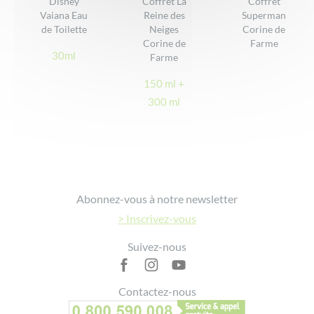
Disney
Coffret La
Coffret
Ne pique pas les yeux
Vaiana Eau
Reine des
Superman
DONNER VOTRE AVIS
Conçu, fabriqué et conditionné en France
de Toilette
Neiges
Corine de
Corine de
Farme
30ml
Farme
150 ml +
300 ml
Footer
Abonnez-vous à notre newsletter
> Inscrivez-vous
Suivez-nous
Contactez-nous