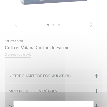
Ref 09657058
Coffret Vaiana Corine de Farme
Donnez votre avis
NOTRE CHARTE DE FORMULATION
Testé sur peaux sensibles
MON PRODUIT EN DÉTAILS
Propriétés
COMPOSITION