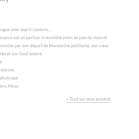
ugue avec esprit couture…
nessance est un parfum irrésistible plein de joie de vivre et
nvoûte par son départ de Mandarine pétillante, son cœur
ée et son fond ambré.
e.
andarine
Héliotrope
mbre, Musc
>
Tout sur mon produit