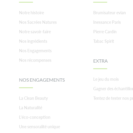
Notre histoire
Brumisateur evian
Nos Sacrées Natures
Inessance Paris
Notre savoir-faire
Pierre Cardin
Nos ingrédients
Tabac Spirit
Nos Engagements
Nos récompenses
EXTRA
Le jeu du mois
NOS ENGAGEMENTS
Gagner des échantillo
La Clean Beauty
Tentez de tester nos p
La Naturalité
L'éco-conception
Une sensoralité unique