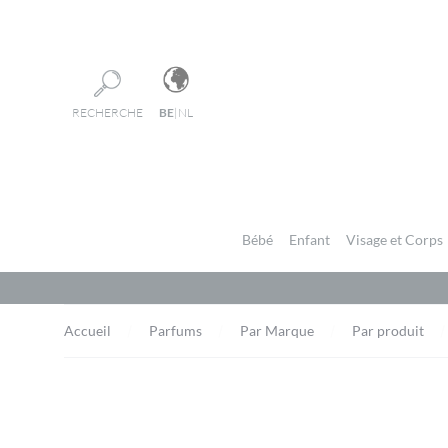
Panneau de gestion des cookies
RECHERCHE
BE
|
NL
Bébé
Enfant
Visage et Corps
Accueil
Parfums
Par Marque
Par produit