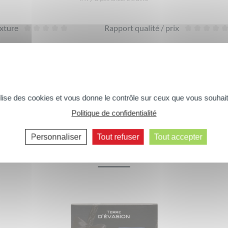
xture
Rapport qualité / prix
DONNER VOTRE AVIS
tilise des cookies et vous donne le contrôle sur ceux que vous souhait
Politique de confidentialité
Commentaires suivants >>
Personnaliser
Tout refuser
Tout accepter
Vous aimerez peut-être aussi...