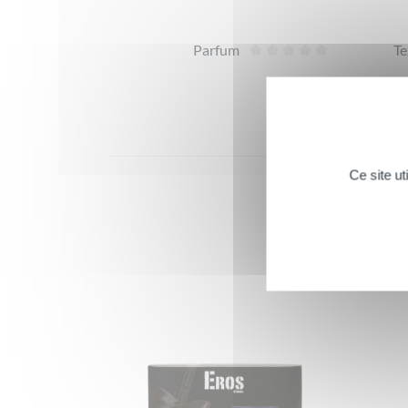
Parfum
Te
Ce site u