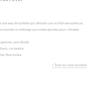
 une eau de toilette qui dévoile une virilité sensuelle où
ère boisée se mélange aux notes épicées pour s’évader
rgamote, anis étoilé.
 thym, coriandre.
tal, fève tonka.
>
Tout sur mon produit