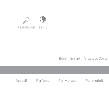
Panneau de gestion des cookies
RECHERCHE
BE
|
NL
Bébé
Enfant
Visage et Corps
Accueil
Parfums
Par Marque
Par produit