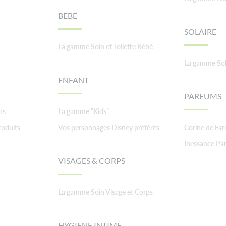
BEBE
SOLAIRE
La gamme Soin et Toilette Bébé
La gamme Sol
ENFANT
PARFUMS
ns
La gamme "Kids"
roduits
Vos personnages Disney préférés
Corine de Fa
Inessance Par
VISAGES & CORPS
La gamme Soin Visage et Corps
HYGIENE INTIME