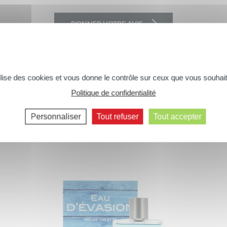
DONNER VOTRE AVIS
tilise des cookies et vous donne le contrôle sur ceux que vous souhait
Politique de confidentialité
Commentaires suivants >>
Vous aimerez peut-être aussi...
Personnaliser
Tout refuser
Tout accepter