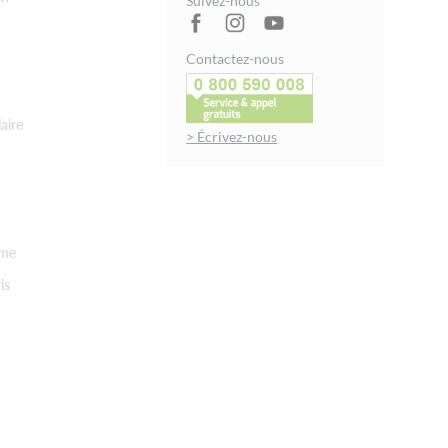
Suivez-nous
Contactez-nous
aire
> Écrivez-nous
rme
is