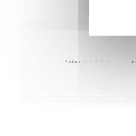
Avis
Parfum
Te