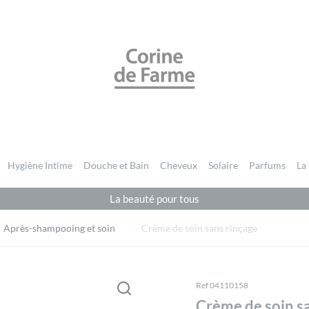
CORINE DE FARME BE
Vous devez être
connecté
pour publier un avis.
Hygiène Intime
Douche et Bain
Cheveux
Solaire
Parfums
La
La beauté pour tous
Après-shampooing et soin
Crème de soin sans rinçage
Ref 04110158
Crème de soin s