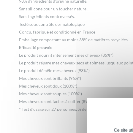
98% d’ingrédients d’origine naturelle.
Sans silicone pour un toucher naturel.
Sans ingrédients controversés.
Testé sous contrôle dermatologique
Conçu, fabriqué et conditionné en France
Emballage comportant au moins 38% de matières recyclées
Efficacité prouvée
Le produit nourrit intensément mes cheveux (85%*)
Le produit répare mes cheveux secs et abimées jusqu’aux poin
Le produit démêle mes cheveux (93%*)
Mes cheveux sont brillants (96%*)
Mes cheveux sont doux (100%*)
Mes cheveux sont souples (100%*)
Mes cheveux sont faciles à coiffer (89*)
* Test d’usage sur 27 personnes, % de satisfaction, après 4 sema
Ce site u