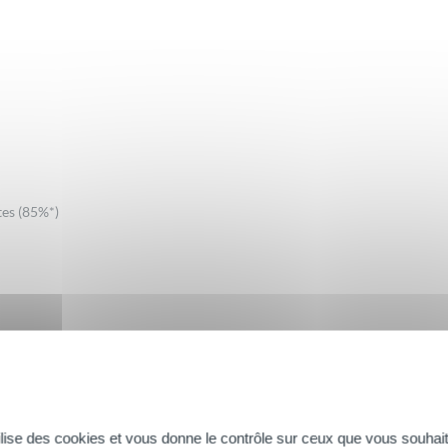
tes (85%*)
ines d’utilisation, deux fois par semaine
Les avis de notre communauté
tilise des cookies et vous donne le contrôle sur ceux que vous souhait