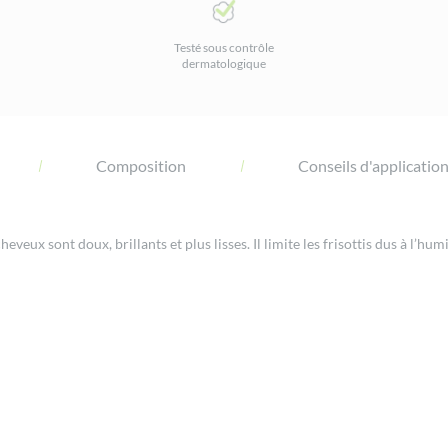
Testé sous contrôle
dermatologique
Composition
Conseils d'applicatio
heveux sont doux, brillants et plus lisses. Il limite les frisottis dus à l’humi