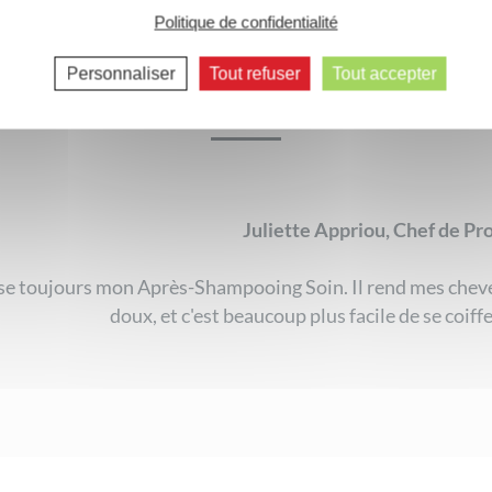
Politique de confidentialité
Personnaliser
Tout refuser
Tout accepter
Une sacrée nature témoigne
Juliette Appriou, Chef de Pr
ise toujours mon Après-Shampooing Soin. Il rend mes chev
doux, et c'est beaucoup plus facile de se coiffe