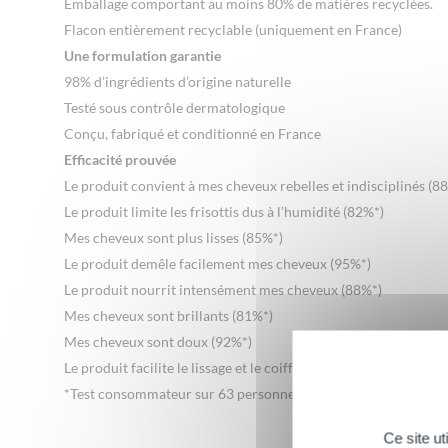
Emballage comportant au moins 80% de matières recyclées.
Flacon entièrement recyclable (uniquement en France)
Une formulation garantie
98% d’ingrédients d’origine naturelle
Testé sous contrôle dermatologique
Conçu, fabriqué et conditionné en France
Efficacité prouvée
Le produit convient à mes cheveux rebelles et indisciplinés (8
Le produit limite les frisottis dus à l’humidité (82%*)
Mes cheveux sont plus lisses (85%*)
Le produit demêle facilement mes cheveux (95%*)
Le produit nourrit intensément mes cheveux (88%*)
Mes cheveux sont brillants (81%*)
Mes cheveux sont doux (92%*)
Le produit facilite le lissage et le coiffage (92%*)
*Test consommateur sur 63 personnes pendant 3 semaines, % d
Ce site u