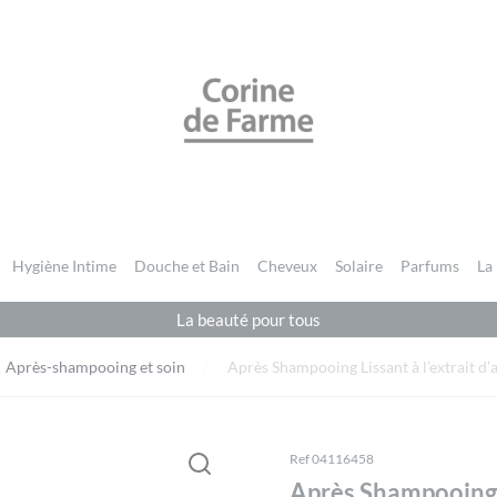
CORINE DE FARME BE
Hygiène Intime
Douche et Bain
Cheveux
Solaire
Parfums
La
La beauté pour tous
Après-shampooing et soin
Après Shampooing Lissant à l’extrait d
Ref 04116458
Après Shampooing L