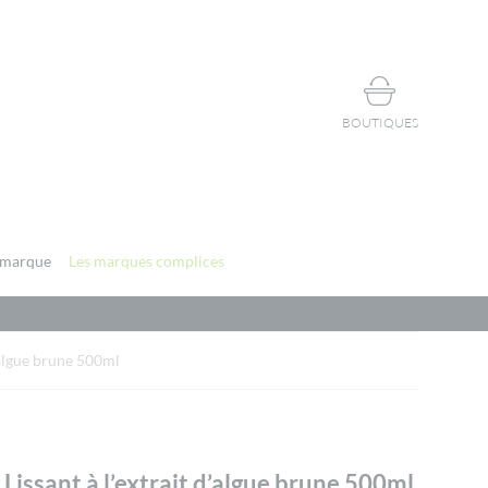
BOUTIQUES
 marque
Les marques complices
’algue brune 500ml
issant à l’extrait d’algue brune 500ml