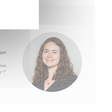
ojet
eux
r !"