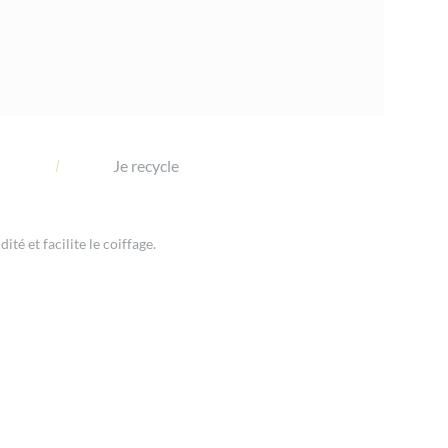
n
Je recycle
dité et facilite le coiffage.