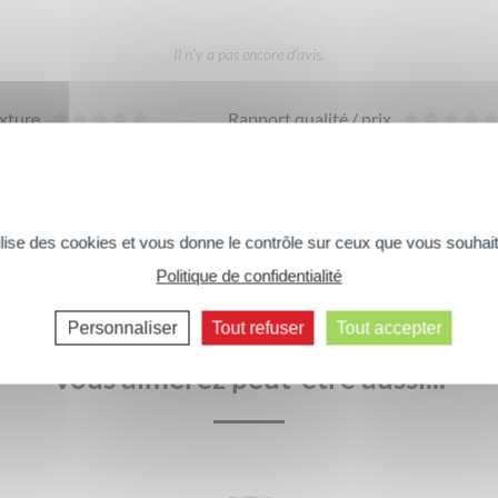
Il n’y a pas encore d’avis.
xture
Rapport qualité / prix
DONNER VOTRE AVIS
tilise des cookies et vous donne le contrôle sur ceux que vous souhait
Politique de confidentialité
Commentaires suivants >>
Personnaliser
Tout refuser
Tout accepter
Vous aimerez peut-être aussi...