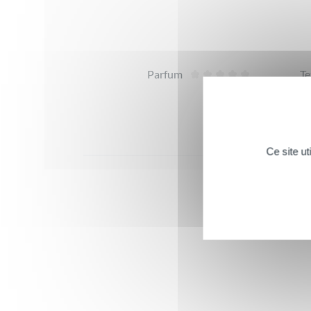
Avis
Parfum
Te
Ce site u