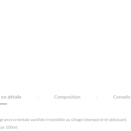
en détails
Composition
Conseils
rance orientale vanillée irresistible au sillage intemporel et séduisant.
orps 100ml: