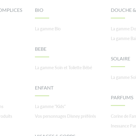
OMPLICES
BIO
DOUCHE &
La gamme Bio
La gamme Do
La gamme Ba
BEBE
SOLAIRE
La gamme Soin et Toilette Bébé
La gamme Sol
ENFANT
PARFUMS
ns
La gamme "Kids"
roduits
Vos personnages Disney préférés
Corine de Fa
Inessance Par