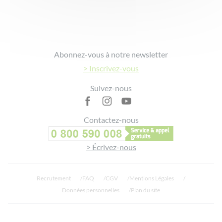
Propriétés
Eau de Toilette:
Parfume délicatement
Bain moussant 3 en 1 :
Footer
Utilisation corps, cheveux et bain
Abonnez-vous à notre newsletter
Efficacité prouvée
> Inscrivez-vous
Conçu, fabriqué et conditionné en France
Suivez-nous
Contactez-nous
> Écrivez-nous
Recrutement
FAQ
CGV
Mentions Légales
Données personnelles
Plan du site