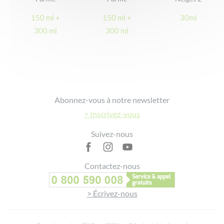
Une formulation garantie
150 ml +
150 ml +
30ml
Conçu, fabriqué et conditionné en France
300 ml
300 ml
Footer
Abonnez-vous à notre newsletter
> Inscrivez-vous
Suivez-nous
Contactez-nous
> Écrivez-nous