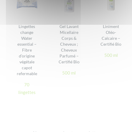
Rapport qualité / prix
Convient dès les premiers jours de la vie
Efficacité
Feuille d'Olivier
Lingettes
Gel Lavant
Liniment
La Feuille d’Olivier, un actif millénaire d’exception
change
Micellaire
Oléo-
DONNER VOTRE AVIS
Water
Corps &
Calcaire –
> Découvrir
essential –
Cheveux ;
Certifié Bio
Fibre
Cheveux
500 ml
d’origine
Parfumé –
végétale
Certifié Bio
capot
500 ml
refermable
70
lingettes
Footer