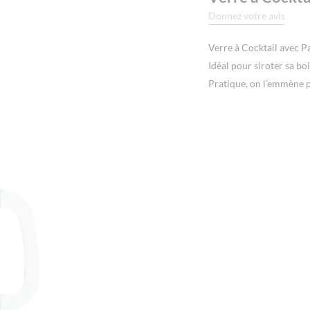
Donnez votre avis
Verre à Cocktail avec P
Idéal pour siroter sa bo
Pratique, on l’emmène p