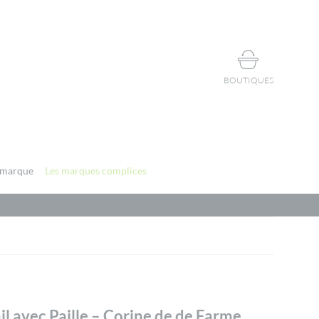
BOUTIQUES
 marque
Les marques complices
il avec Paille – Corine de de Farme