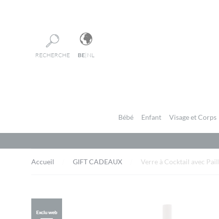
Panneau de gestion des cookies
RECHERCHE
BE
|
NL
Bébé
Enfant
Visage et Corps
Accueil
GIFT CADEAUX
Verre à Cocktail avec Pai