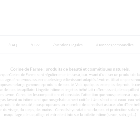
FAQ
CGV
Mentions Légales
Données personnelles
Corine de Farme : produits de beauté et cosmétiques naturels.
rque Corine de Farme sont régulièrement mises à jour. Avant d’utiliser un produit de la 
allage afin de vous assurer que les ingrédients sont adaptés à votre utilisation personne
pose une large gamme de produits de beauté. Voici quelques exemples de produits cosmé
de beauté capillaire Lingette intime et lingettes bébé Lait raffermissant, démaquillant 
sans savon. Consultez les compositions et constatez l’attention que nous portons à la 
gras, lavant ou intime ainsi que nos gels douche et coiffant Une sélection d’eaux : eau n
s produits de beauté, nous proposons un ensemble de conseils et astuces afin d’être bell
n du visage, du corps, des mains… Conseils hydratation de la peau et protection solair
maquillage, démaquillage et entretient Info sur la toilette intime (savon, soin, gel…)