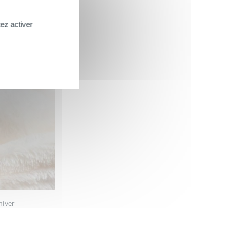
ez activer
hiver