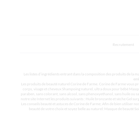
Recrutement
Les listes d’ingrédients entrant dans la composition des produits de la ma
emb
Les produits de beauté naturel Corine de Farme. Corine de Farme vous pro
corps, visage et cheveux Shampoing naturel, ultra doux pour bébé Masque 
paraben, sans colorant, sans alcool, sans phenoxyethanol, sans huile ou 
notre site Internet les produits suivants : Huile bronzante et sèche Gel sur
Les conseils beauté et astuces de Corine de Farme; Afin de bien utiliser no
beauté de votre choix et soyez belle au naturel: Masque de beauté Soi