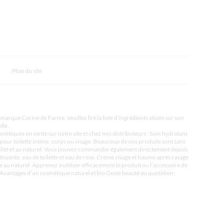
Plan du site
marque Corine de Farme, veuillez lire la liste d’ingrédients située sur son
lle.
tiques en vente sur notre site et chez nos distributeurs : Soin hydratant
pour toilette intime, corps ou visage. Beaucoup de nos produits sont sans
qualité et au naturel. Vous pouvez commander également directement depuis
ettoyante, eau de toilette et eau de rose. Crème visage et baume après rasage
e au naturel. Apprenez à utiliser efficacement le produit ou l’accessoire de
e Avantages d’un cosmétique naturel et bio Geste beauté au quotidien :