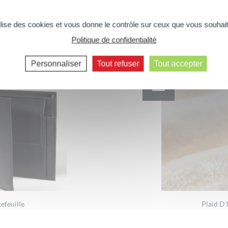
Vous aimerez peut-être aussi...
tilise des cookies et vous donne le contrôle sur ceux que vous souhait
Politique de confidentialité
Commentaires suivants >>
Personnaliser
Tout refuser
Tout accepter
efeuille
Plaid D’