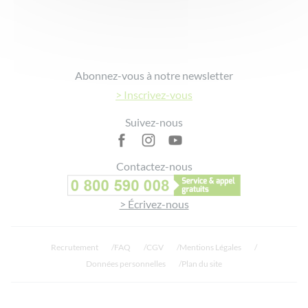
Le produit nettoie les cheveux en douceur : 95%*
Le produit respecte les cheveux et le cuir chevelu : 100%*
La formule est extra-douce : 95%*
Footer
*% de satisfaction. Auto-évaluation de 20 volontaires après 3
Abonnez-vous à notre newsletter
semaines d’utilisation.
> Inscrivez-vous
Suivez-nous
Contactez-nous
> Écrivez-nous
Recrutement
FAQ
CGV
Mentions Légales
Données personnelles
Plan du site