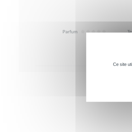
Avis
Parfum
Te
Ce site u