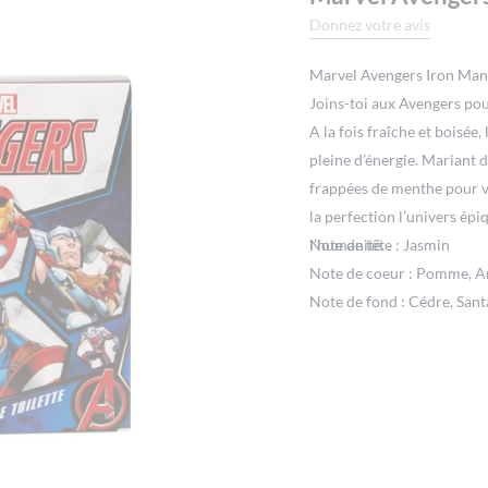
Donnez votre avis
Marvel Avengers Iron Man 
Joins-toi aux Avengers pou
A la fois fraîche et boisée,
pleine d’énergie. Mariant d
frappées de menthe pour v
la perfection l’univers ép
l’humanité.
Note de tête : Jasmin
Note de coeur : Pomme, A
Note de fond : Cédre, Sant