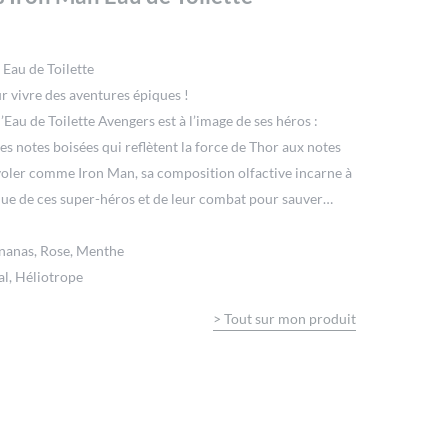
Eau de Toilette
r vivre des aventures épiques !
 l’Eau de Toilette Avengers est à l’image de ses héros :
es notes boisées qui reflètent la force de Thor aux notes
oler comme Iron Man, sa composition olfactive incarne à
ique de ces super-héros et de leur combat pour sauver
nanas, Rose, Menthe
al, Héliotrope
>
Tout sur mon produit