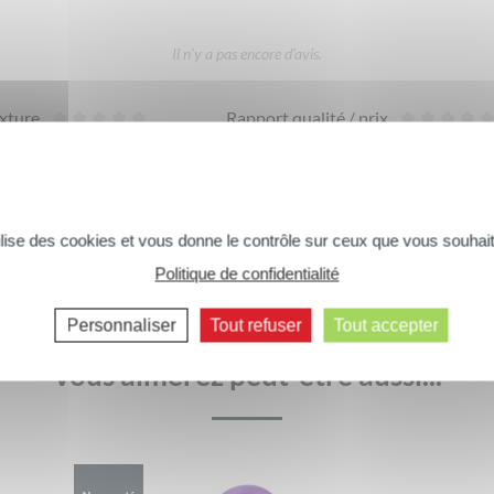
Il n’y a pas encore d’avis.
xture
Rapport qualité / prix
DONNER VOTRE AVIS
tilise des cookies et vous donne le contrôle sur ceux que vous souhait
Politique de confidentialité
Commentaires suivants >>
Personnaliser
Tout refuser
Tout accepter
Vous aimerez peut-être aussi...