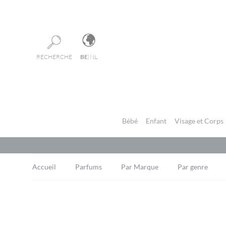
Panneau de gestion des cookies
RECHERCHE
BE
|
NL
Bébé
Enfant
Visage et Corps
Accueil
Parfums
Par Marque
Par genre