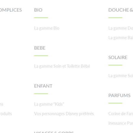
OMPLICES
BIO
DOUCHE &
La gamme Bio
La gamme Do
La gamme Ba
BEBE
SOLAIRE
La gamme Soin et Toilette Bébé
La gamme Sol
ENFANT
PARFUMS
ns
La gamme "Kids"
roduits
Vos personnages Disney préférés
Corine de Fa
Inessance Par