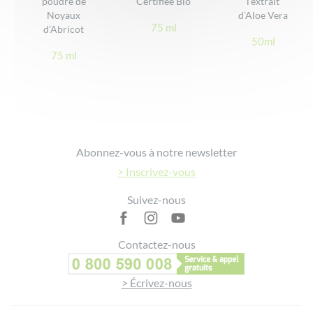
poudre de
Certifiée Bio
l’extrait
93% des volontaires ont affirmé que la formule nourrit,
Noyaux
d’Aloe Vera
hydrate, apaise et apporte une sensation de confort à la peau*
75 ml
d’Abricot
50ml
96% des volontaires ont affirmé que leur peau est douce et
75 ml
délicatement parfumée*
*Résultats issus d’un test d’usage réalisé par 27 volontaires
pendant 3 semaines
Footer
Abonnez-vous à notre newsletter
> Inscrivez-vous
Suivez-nous
Contactez-nous
> Écrivez-nous