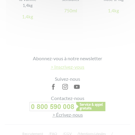
Conçu, fabriqué et conditionné en France
1,4kg
750ml
1,4kg
Efficacité prouvée
1,4kg
Le produit nettoie ma peau en douceur (100%*)
Le produit respecte la sensibilité de ma peau (100%*)
Le produit enveloppe ma peau d’un voile protecteur (96%*)
Le produit convient à ma peau sensible (100%*)
Le produit nourrit intensément ma peau (100%*)
Footer
Abonnez-vous à notre newsletter
Ma peau est protégée (100%*)
> Inscrivez-vous
* Test d’usage sur 27 personnes, % de satisfaction, après 21
jours d’utilisation quotidienne
Suivez-nous
Contactez-nous
> Écrivez-nous
Recrutement
FAQ
CGV
Mentions Légales